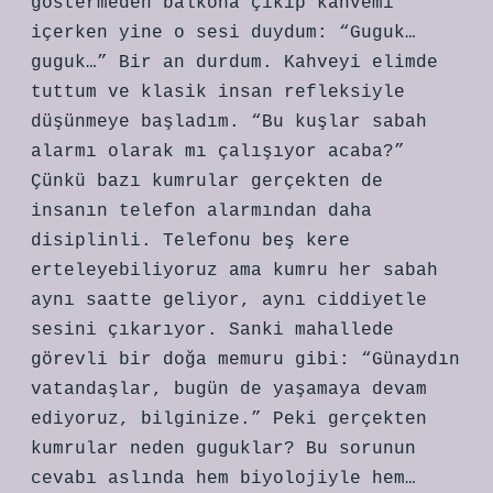
göstermeden balkona çıkıp kahvemi
içerken yine o sesi duydum: “Guguk…
guguk…” Bir an durdum. Kahveyi elimde
tuttum ve klasik insan refleksiyle
düşünmeye başladım. “Bu kuşlar sabah
alarmı olarak mı çalışıyor acaba?”
Çünkü bazı kumrular gerçekten de
insanın telefon alarmından daha
disiplinli. Telefonu beş kere
erteleyebiliyoruz ama kumru her sabah
aynı saatte geliyor, aynı ciddiyetle
sesini çıkarıyor. Sanki mahallede
görevli bir doğa memuru gibi: “Günaydın
vatandaşlar, bugün de yaşamaya devam
ediyoruz, bilginize.” Peki gerçekten
kumrular neden guguklar? Bu sorunun
cevabı aslında hem biyolojiyle hem…