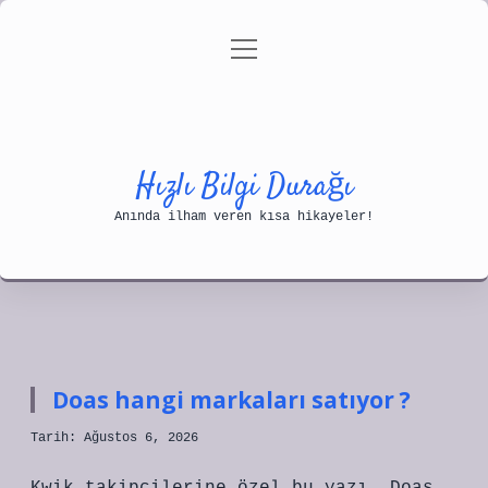
menüyü
Anasayfa
Gizlilik Politikası
aç
Yasal Uyarı
Hakkımızda
Hızlı Bilgi Durağı
Anında ilham veren kısa hikayeler!
Hızlı
Bilgi
Doas hangi markaları satıyor ?
Durağı
Tarih: Ağustos 6, 2026
Yazılar