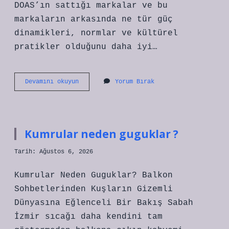
DOAS’ın sattığı markalar ve bu
markaların arkasında ne tür güç
dinamikleri, normlar ve kültürel
pratikler olduğunu daha iyi…
Doas
Devamını okuyun
Yorum Bırak
hangi
markaları
satıyor
?
Kumrular neden guguklar ?
Tarih: Ağustos 6, 2026
Kumrular Neden Guguklar? Balkon
Sohbetlerinden Kuşların Gizemli
Dünyasına Eğlenceli Bir Bakış Sabah
İzmir sıcağı daha kendini tam