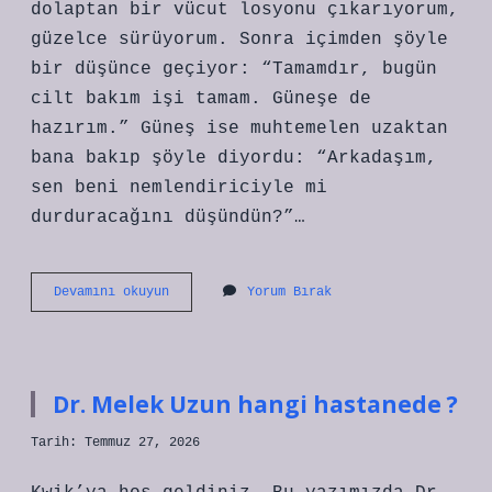
dolaptan bir vücut losyonu çıkarıyorum,
güzelce sürüyorum. Sonra içimden şöyle
bir düşünce geçiyor: “Tamamdır, bugün
cilt bakım işi tamam. Güneşe de
hazırım.” Güneş ise muhtemelen uzaktan
bana bakıp şöyle diyordu: “Arkadaşım,
sen beni nemlendiriciyle mi
durduracağını düşündün?”…
Vücut
Devamını okuyun
Yorum Bırak
losyonu
güneşten
korur
mu
?
Dr. Melek Uzun hangi hastanede ?
Tarih: Temmuz 27, 2026