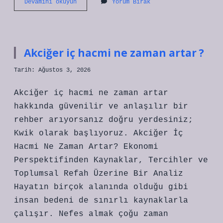
Aslan
Devamını okuyun
Yorum Bırak
Akbey’in
kardeşini
kim
öldürdü
?
Akciğer iç hacmi ne zaman artar ?
Tarih: Ağustos 3, 2026
Akciğer iç hacmi ne zaman artar
hakkında güvenilir ve anlaşılır bir
rehber arıyorsanız doğru yerdesiniz;
Kwik olarak başlıyoruz. Akciğer İç
Hacmi Ne Zaman Artar? Ekonomi
Perspektifinden Kaynaklar, Tercihler ve
Toplumsal Refah Üzerine Bir Analiz
Hayatın birçok alanında olduğu gibi
insan bedeni de sınırlı kaynaklarla
çalışır. Nefes almak çoğu zaman