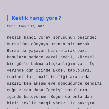
Çukurambar
SGK
Anlaşması
var
Keklik hangi yöre ?
mı
?
Tarih: Temmuz 25, 2026
Keklik hangi yöre? sorusunun peşinde:
Bursa’dan dünyaya uzanan bir merak
Bursa’da yaşayan biri olarak bazı
konulara sadece yerel değil, küresel
bir gözle bakma alışkanlığım var. İş
yerinde gün içinde Excel tabloları,
toplantılar, mail trafiği arasında
sıkışırken akşam eve döndüğümde kendimi
çoğu zaman daha “geniş” soruların
içinde buluyorum. Bugün de onlardan
biri: Keklik hangi yöre? İlk bakışta