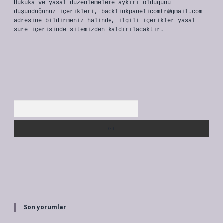
Hukuka ve yasal düzenlemelere aykırı olduğunu
düşündüğünüz içerikleri,
backlinkpanelicomtr@gmail.com
adresine bildirmeniz halinde, ilgili içerikler yasal
süre içerisinde sitemizden kaldırılacaktır.
Arama
Son yorumlar