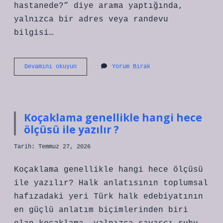
hastanede?” diye arama yaptığında,
yalnızca bir adres veya randevu
bilgisi…
Dr.
Devamını okuyun
Yorum Bırak
Melek
Uzun
hangi
hastanede
?
Koçaklama genellikle hangi hece
ölçüsü ile yazılır ?
Tarih: Temmuz 27, 2026
Koçaklama genellikle hangi hece ölçüsü
ile yazılır? Halk anlatısının toplumsal
hafızadaki yeri Türk halk edebiyatının
en güçlü anlatım biçimlerinden biri