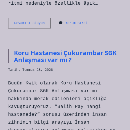
ritmi nedeniyle özellikle âşık…
Koçaklama
Devamını okuyun
Yorum Bırak
genellikle
hangi
hece
ölçüsü
ile
Koru Hastanesi Çukurambar SGK
yazılır
Anlaşması var mı ?
?
Tarih: Temmuz 25, 2026
Bugün Kwik olarak Koru Hastanesi
Çukurambar SGK Anlaşması var mı
hakkında merak edilenleri açıklığa
kavuşturuyoruz. “Salih Pay hangi
hastanede?” sorusu üzerinden insan
zihninin bilgi arayışı İnsan