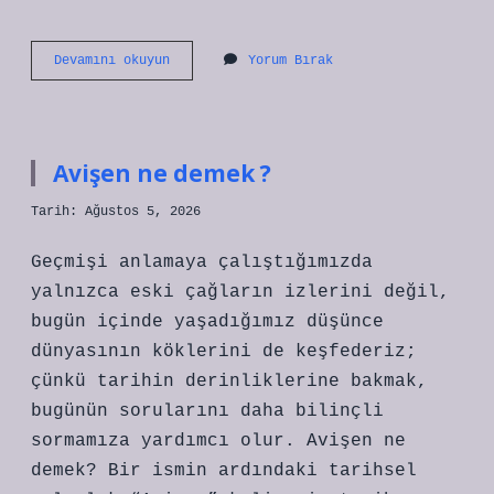
Kumrular
Devamını okuyun
Yorum Bırak
neden
guguklar
?
Avişen ne demek ?
Tarih: Ağustos 5, 2026
Geçmişi anlamaya çalıştığımızda
yalnızca eski çağların izlerini değil,
bugün içinde yaşadığımız düşünce
dünyasının köklerini de keşfederiz;
çünkü tarihin derinliklerine bakmak,
bugünün sorularını daha bilinçli
sormamıza yardımcı olur. Avişen ne
demek? Bir ismin ardındaki tarihsel