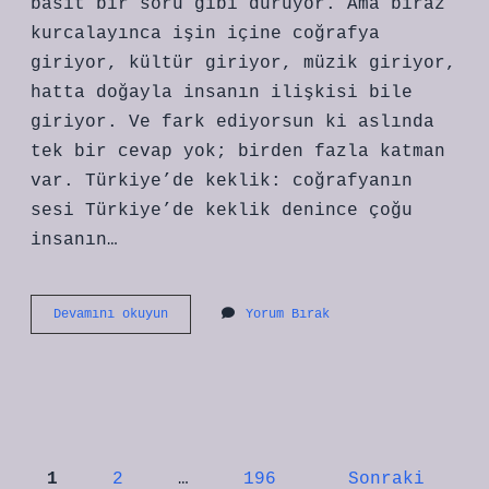
basit bir soru gibi duruyor. Ama biraz
kurcalayınca işin içine coğrafya
giriyor, kültür giriyor, müzik giriyor,
hatta doğayla insanın ilişkisi bile
giriyor. Ve fark ediyorsun ki aslında
tek bir cevap yok; birden fazla katman
var. Türkiye’de keklik: coğrafyanın
sesi Türkiye’de keklik denince çoğu
insanın…
Keklik
Devamını okuyun
Yorum Bırak
hangi
yöre
?
Yazı
1
2
…
196
Sonraki