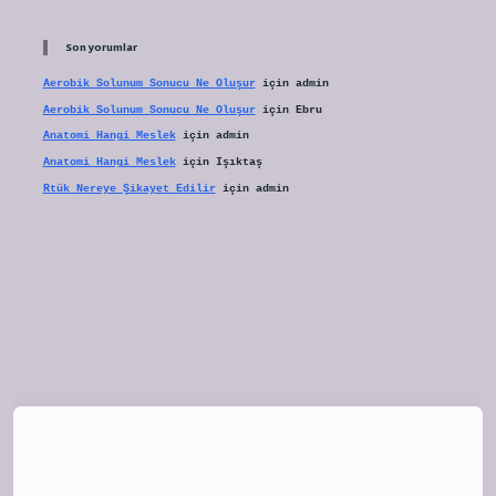
Son yorumlar
Aerobik Solunum Sonucu Ne Oluşur
için
admin
Aerobik Solunum Sonucu Ne Oluşur
için
Ebru
Anatomi Hangi Meslek
için
admin
Anatomi Hangi Meslek
için
Işıktaş
Rtük Nereye Şikayet Edilir
için
admin
tulipbet