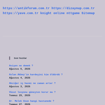
https://antikforum.com.tr
https://dizaynup.com.tr
https://yave.com.tr
knight online
nttgame
Sitemap
Sidebar
Son Yazılar
Avişen ne demek ?
Ağustos 5, 2026
Aslan Akbey’in kardeşini kim öldürdü ?
Ağustos 4, 2026
Akciğer iç hacmi ne zaman artar ?
Ağustos 3, 2026
Vücut losyonu güneşten korur mu ?
Temmuz 29, 2026
Dr. Melek Uzun hangi hastanede ?
Temmuz 27, 2026