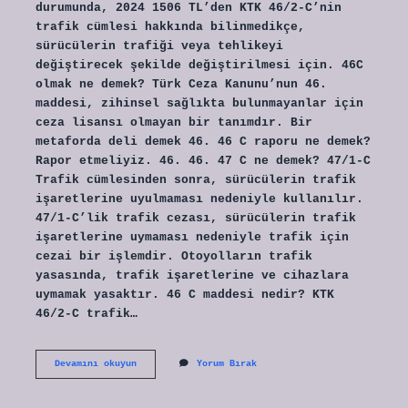
durumunda, 2024 1506 TL’den KTK 46/2-C’nin
trafik cümlesi hakkında bilinmedikçe,
sürücülerin trafiği veya tehlikeyi
değiştirecek şekilde değiştirilmesi için. 46C
olmak ne demek? Türk Ceza Kanunu’nun 46.
maddesi, zihinsel sağlıkta bulunmayanlar için
ceza lisansı olmayan bir tanımdır. Bir
metaforda deli demek 46. 46 C raporu ne demek?
Rapor etmeliyiz. 46. ​​46. 47 C ne demek? 47/1-C
Trafik cümlesinden sonra, sürücülerin trafik
işaretlerine uyulmaması nedeniyle kullanılır.
47/1-C’lik trafik cezası, sürücülerin trafik
işaretlerine uymaması nedeniyle trafik için
cezai bir işlemdir. Otoyolların trafik
yasasında, trafik işaretlerine ve cihazlara
uymamak yasaktır. 46 C maddesi nedir? KTK
46/2-C trafik…
46
Devamını okuyun
Yorum Bırak
C
Ne
Demek