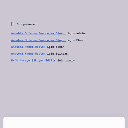
Son yorumlar
Aerobik Solunum Sonucu Ne Oluşur
için
admin
Aerobik Solunum Sonucu Ne Oluşur
için
Ebru
Anatomi Hangi Meslek
için
admin
Anatomi Hangi Meslek
için
Işıktaş
Rtük Nereye Şikayet Edilir
için
admin
tulipbet