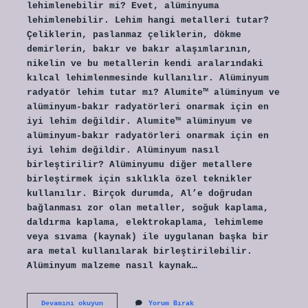
lehimlenebilir mi? Evet, alüminyuma
lehimlenebilir. Lehim hangi metalleri tutar?
Çeliklerin, paslanmaz çeliklerin, dökme
demirlerin, bakır ve bakır alaşımlarının,
nikelin ve bu metallerin kendi aralarındaki
kılcal lehimlenmesinde kullanılır. Alüminyum
radyatör lehim tutar mı? Alumite™ alüminyum ve
alüminyum-bakır radyatörleri onarmak için en
iyi lehim değildir. Alumite™ alüminyum ve
alüminyum-bakır radyatörleri onarmak için en
iyi lehim değildir. Alüminyum nasıl
birleştirilir? Alüminyumu diğer metallere
birleştirmek için sıklıkla özel teknikler
kullanılır. Birçok durumda, Al’e doğrudan
bağlanması zor olan metaller, soğuk kaplama,
daldırma kaplama, elektrokaplama, lehimleme
veya sıvama (kaynak) ile uygulanan başka bir
ara metal kullanılarak birleştirilebilir.
Alüminyum malzeme nasıl kaynak…
Alüminyum
Devamını okuyun
Yorum Bırak