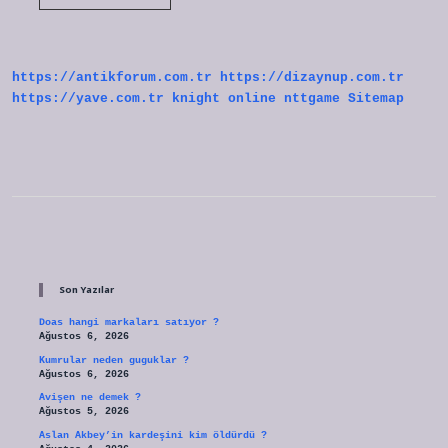
Lehim
Ile
Yapılır
Mı
https://antikforum.com.tr
https://dizaynup.com.tr
https://yave.com.tr
knight online
nttgame
Sitemap
Sidebar
Son Yazılar
Doas hangi markaları satıyor ?
Ağustos 6, 2026
Kumrular neden guguklar ?
Ağustos 6, 2026
Avişen ne demek ?
Ağustos 5, 2026
Aslan Akbey’in kardeşini kim öldürdü ?