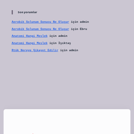
Son yorumlar
Aerobik Solunum Sonucu Ne Oluşur
için
admin
Aerobik Solunum Sonucu Ne Oluşur
için
Ebru
Anatomi Hangi Meslek
için
admin
Anatomi Hangi Meslek
için
Işıktaş
Rtük Nereye Şikayet Edilir
için
admin
tulipbet