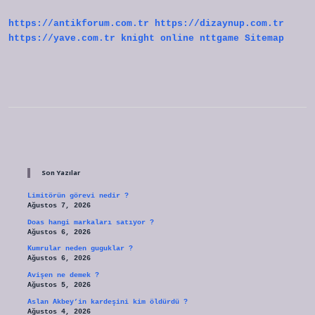
Kayıtları
Uzatıldı
https://antikforum.com.tr
https://dizaynup.com.tr
Mı
https://yave.com.tr
knight online
nttgame
Sitemap
Sidebar
Son Yazılar
Limitörün görevi nedir ?
Ağustos 7, 2026
Doas hangi markaları satıyor ?
Ağustos 6, 2026
Kumrular neden guguklar ?
Ağustos 6, 2026
Avişen ne demek ?
Ağustos 5, 2026
Aslan Akbey’in kardeşini kim öldürdü ?
Ağustos 4, 2026