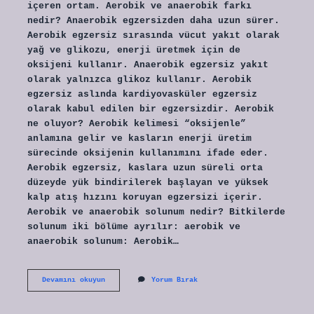
içeren ortam. Aerobik ve anaerobik farkı
nedir? Anaerobik egzersizden daha uzun sürer.
Aerobik egzersiz sırasında vücut yakıt olarak
yağ ve glikozu, enerji üretmek için de
oksijeni kullanır. Anaerobik egzersiz yakıt
olarak yalnızca glikoz kullanır. Aerobik
egzersiz aslında kardiyovasküler egzersiz
olarak kabul edilen bir egzersizdir. Aerobik
ne oluyor? Aerobik kelimesi “oksijenle”
anlamına gelir ve kasların enerji üretim
sürecinde oksijenin kullanımını ifade eder.
Aerobik egzersiz, kaslara uzun süreli orta
düzeyde yük bindirilerek başlayan ve yüksek
kalp atış hızını koruyan egzersizi içerir.
Aerobik ve anaerobik solunum nedir? Bitkilerde
solunum iki bölüme ayrılır: aerobik ve
anaerobik solunum: Aerobik…
Aerobik
Devamını okuyun
Yorum Bırak
Ortam
Ne
Demek