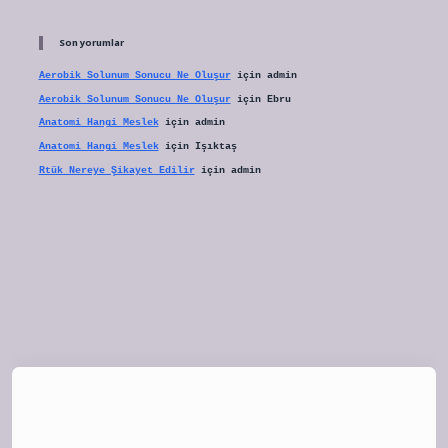
Son yorumlar
Aerobik Solunum Sonucu Ne Oluşur
için
admin
Aerobik Solunum Sonucu Ne Oluşur
için
Ebru
Anatomi Hangi Meslek
için
admin
Anatomi Hangi Meslek
için
Işıktaş
Rtük Nereye Şikayet Edilir
için
admin
lipbet