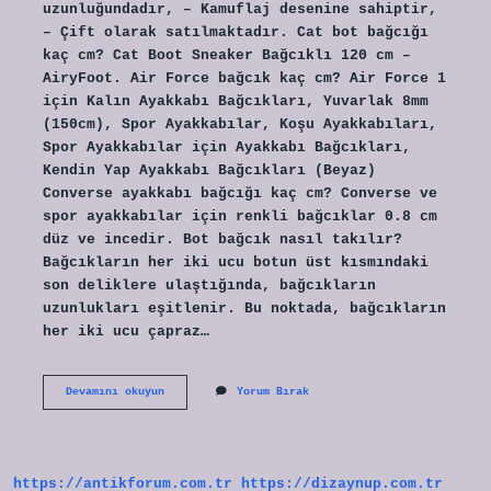
uzunluğundadır, – Kamuflaj desenine sahiptir,
– Çift olarak satılmaktadır. Cat bot bağcığı
kaç cm? Cat Boot Sneaker Bağcıklı 120 cm –
AiryFoot. Air Force bağcık kaç cm? Air Force 1
için Kalın Ayakkabı Bağcıkları, Yuvarlak 8mm
(150cm), Spor Ayakkabılar, Koşu Ayakkabıları,
Spor Ayakkabılar için Ayakkabı Bağcıkları,
Kendin Yap Ayakkabı Bağcıkları (Beyaz)
Converse ayakkabı bağcığı kaç cm? Converse ve
spor ayakkabılar için renkli bağcıklar 0.8 cm
düz ve incedir. Bot bağcık nasıl takılır?
Bağcıkların her iki ucu botun üst kısmındaki
son deliklere ulaştığında, bağcıkların
uzunlukları eşitlenir. Bu noktada, bağcıkların
her iki ucu çapraz…
Bot
Devamını okuyun
Yorum Bırak
Bağcıkları
Kaç
Cm
https://antikforum.com.tr
https://dizaynup.com.tr