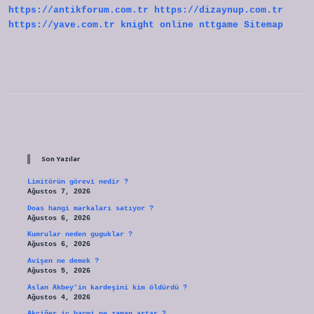
https://antikforum.com.tr
https://dizaynup.com.tr
https://yave.com.tr
knight online
nttgame
Sitemap
Sidebar
Son Yazılar
Limitörün görevi nedir ?
Ağustos 7, 2026
Doas hangi markaları satıyor ?
Ağustos 6, 2026
Kumrular neden guguklar ?
Ağustos 6, 2026
Avişen ne demek ?
Ağustos 5, 2026
Aslan Akbey’in kardeşini kim öldürdü ?
Ağustos 4, 2026
Akciğer iç hacmi ne zaman artar ?