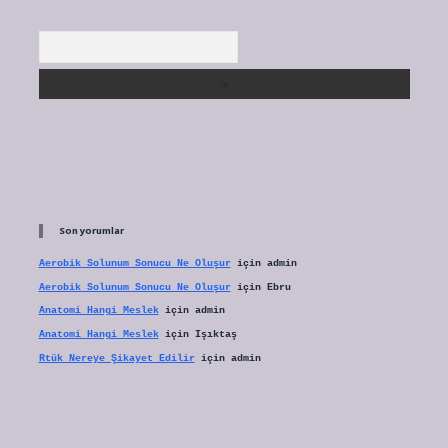
Arama
Son yorumlar
Aerobik Solunum Sonucu Ne Oluşur
için
admin
Aerobik Solunum Sonucu Ne Oluşur
için
Ebru
Anatomi Hangi Meslek
için
admin
Anatomi Hangi Meslek
için
Işıktaş
Rtük Nereye Şikayet Edilir
için
admin