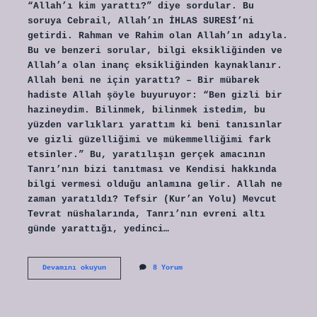
“Allah’ı kim yarattı?” diye sordular. Bu
soruya Cebrail, Allah’ın İHLAS SURESİ’ni
getirdi. Rahman ve Rahim olan Allah’ın adıyla.
Bu ve benzeri sorular, bilgi eksikliğinden ve
Allah’a olan inanç eksikliğinden kaynaklanır.
Allah beni ne için yarattı? – Bir mübarek
hadiste Allah şöyle buyuruyor: “Ben gizli bir
hazineydim. Bilinmek, bilinmek istedim, bu
yüzden varlıkları yarattım ki beni tanısınlar
ve gizli güzelliğimi ve mükemmelliğimi fark
etsinler.” Bu, yaratılışın gerçek amacının
Tanrı’nın bizi tanıtması ve Kendisi hakkında
bilgi vermesi olduğu anlamına gelir. Allah ne
zaman yaratıldı? Tefsir (Kur’an Yolu) Mevcut
Tevrat nüshalarında, Tanrı’nın evreni altı
günde yarattığı, yedinci…
Allahı
Devamını okuyun
8 Yorum
Kim
Yarattı
Hadis