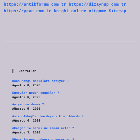
https://antikforum.com.tr
https://dizaynup.com.tr
https://yave.com.tr
knight online
nttgame
Sitemap
Sidebar
Son Yazılar
Doas hangi markaları satıyor ?
Ağustos 6, 2026
Kumrular neden guguklar ?
Ağustos 6, 2026
Avişen ne demek ?
Ağustos 5, 2026
Aslan Akbey’in kardeşini kim öldürdü ?
Ağustos 4, 2026
Akciğer iç hacmi ne zaman artar ?
Ağustos 3, 2026
Vücut losyonu güneşten korur mu ?