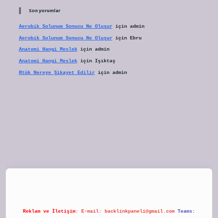
Son yorumlar
Aerobik Solunum Sonucu Ne Oluşur
için
admin
Aerobik Solunum Sonucu Ne Oluşur
için
Ebru
Anatomi Hangi Meslek
için
admin
Anatomi Hangi Meslek
için
Işıktaş
Rtük Nereye Şikayet Edilir
için
admin
tulipbet
Reklam ve İletişim:
E-mail:
backlinkpaneli@gmail.com
Teams: