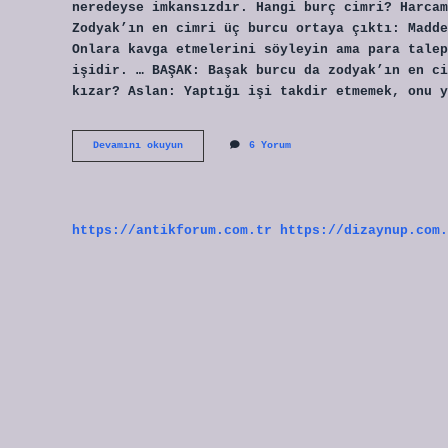
neredeyse imkansızdır. Hangi burç cimri? Harcam
Zodyak’ın en cimri üç burcu ortaya çıktı: Madde
Onlara kavga etmelerini söyleyin ama para talep
işidir. … BAŞAK: Başak burcu da zodyak’ın en ci
kızar? Aslan: Yaptığı işi takdir etmemek, onu y
Aslan
Devamını okuyun
6 Yorum
Burcu
Cimri
Mi
https://antikforum.com.tr
https://dizaynup.com.