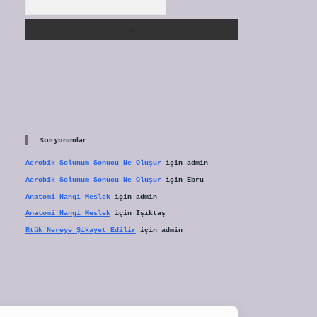
Son yorumlar
Aerobik Solunum Sonucu Ne Oluşur
için
admin
Aerobik Solunum Sonucu Ne Oluşur
için
Ebru
Anatomi Hangi Meslek
için
admin
Anatomi Hangi Meslek
için
Işıktaş
Rtük Nereye Şikayet Edilir
için
admin