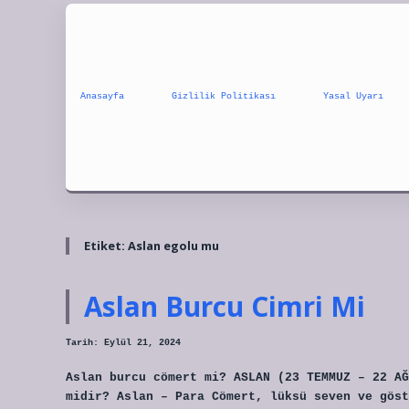
Anasayfa
Gizlilik Politikası
Yasal Uyarı
Etiket:
Aslan egolu mu
Aslan Burcu Cimri Mi
Tarih: Eylül 21, 2024
Aslan burcu cömert mi? ASLAN (23 TEMMUZ – 22 AĞ
midir? Aslan – Para Cömert, lüksü seven ve göst