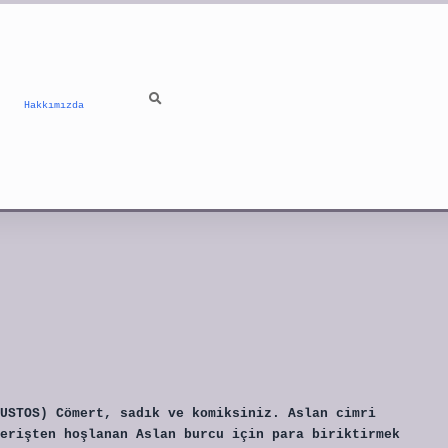
Hakkımızda
USTOS) Cömert, sadık ve komiksiniz. Aslan cimri
erişten hoşlanan Aslan burcu için para biriktirmek