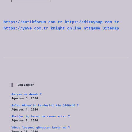
Dağılım
Nedir
Ölçme
Değerlendirme
https://antikforum.com.tr
https://dizaynup.com.tr
https://yave.com.tr
knight online
nttgame
Sitemap
Sidebar
Son Yazılar
Avişen ne demek ?
Ağustos 5, 2026
Aslan Akbey’in kardeşini kim öldürdü ?
Ağustos 4, 2026
Akciğer iç hacmi ne zaman artar ?
Ağustos 3, 2026
Vücut losyonu güneşten korur mu ?
Temmuz 29, 2026