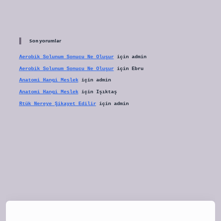
Son yorumlar
Aerobik Solunum Sonucu Ne Oluşur
için
admin
Aerobik Solunum Sonucu Ne Oluşur
için
Ebru
Anatomi Hangi Meslek
için
admin
Anatomi Hangi Meslek
için
Işıktaş
Rtük Nereye Şikayet Edilir
için
admin
tulipbet