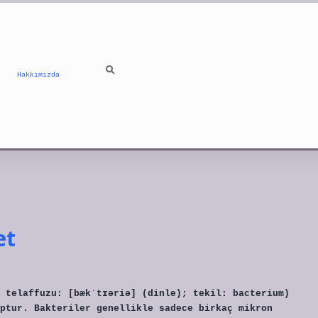
Hakkımızda
et
 telaffuzu: [bækˈtɪəriə] (dinle); tekil: bacterium)
ptur. Bakteriler genellikle sadece birkaç mikron