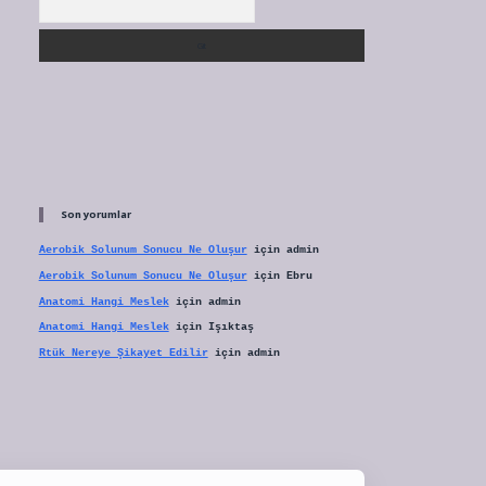
Son yorumlar
Aerobik Solunum Sonucu Ne Oluşur
için
admin
Aerobik Solunum Sonucu Ne Oluşur
için
Ebru
Anatomi Hangi Meslek
için
admin
Anatomi Hangi Meslek
için
Işıktaş
Rtük Nereye Şikayet Edilir
için
admin