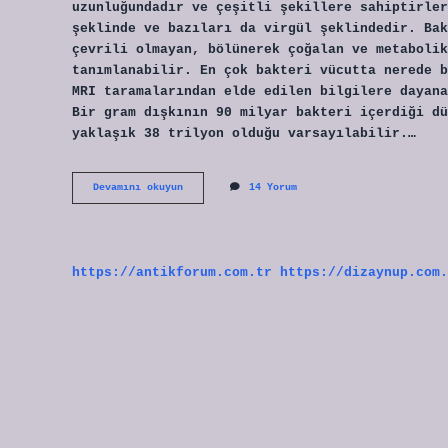
uzunluğundadır ve çeşitli şekillere sahiptirler
şeklinde ve bazıları da virgül şeklindedir. Bak
çevrili olmayan, bölünerek çoğalan ve metabolik
tanımlanabilir. En çok bakteri vücutta nerede b
MRI taramalarından elde edilen bilgilere dayana
Bir gram dışkının 90 milyar bakteri içerdiği dü
yaklaşık 38 trilyon olduğu varsayılabilir.…
Bakteri
Devamını okuyun
14 Yorum
Nedir
Kısaca
Özet
https://antikforum.com.tr
https://dizaynup.com.