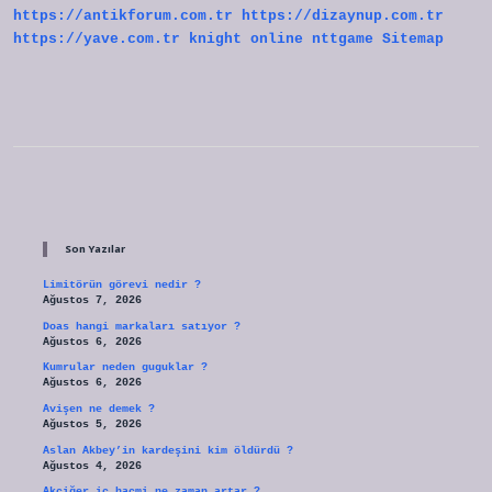
https://antikforum.com.tr
https://dizaynup.com.tr
https://yave.com.tr
knight online
nttgame
Sitemap
Sidebar
Son Yazılar
Limitörün görevi nedir ?
Ağustos 7, 2026
Doas hangi markaları satıyor ?
Ağustos 6, 2026
Kumrular neden guguklar ?
Ağustos 6, 2026
Avişen ne demek ?
Ağustos 5, 2026
Aslan Akbey’in kardeşini kim öldürdü ?
Ağustos 4, 2026
Akciğer iç hacmi ne zaman artar ?