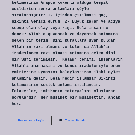
kelimesinin Arapça kökenli olduğu tespit
edildikten sonra anlamları şöyle
sıralanmıştır: 1- İçinden çıkılması güç,
sıkıntı verici durum. 2- Büyük zarar ve acıya
sebep olan olay veya kişi. Bela insan ne
demek? Allah’a güvenmek ve dayanmak anlamına
gelen bir terim. Dini kurallara uyan kuldan
Allah’ın razı olması ve kulun da Allah’ın
iradesinden razı olması anlamına gelen dini
bir Sufi terimidir. ‘Kelam’ terimi, insanların
Allah’a inanmasını ve kendi iradeleriyle onun
emirlerine uymasını kolaylaştıran ilahi eylem
anlamına gelir. Bela nedir islamda? Sıkıntı
kelimesinin sözlük anlamı imtihandır.
Felaketler, imtihanın materyalini oluşturan
sorulardır. Her musibet bir musibettir, ancak
her…
Bela
Devamını okuyun
Yorum Bırak
Neye
Derler