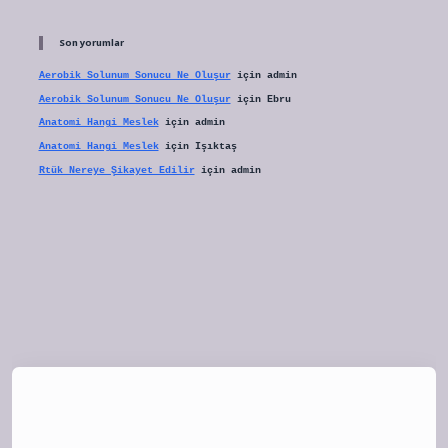
Son yorumlar
Aerobik Solunum Sonucu Ne Oluşur
için
admin
Aerobik Solunum Sonucu Ne Oluşur
için
Ebru
Anatomi Hangi Meslek
için
admin
Anatomi Hangi Meslek
için
Işıktaş
Rtük Nereye Şikayet Edilir
için
admin
tulipbet