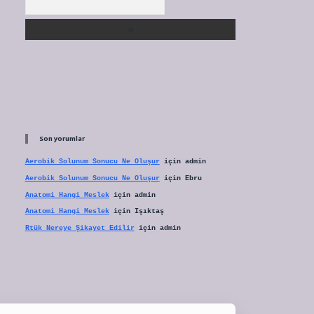
Son yorumlar
Aerobik Solunum Sonucu Ne Oluşur
için
admin
Aerobik Solunum Sonucu Ne Oluşur
için
Ebru
Anatomi Hangi Meslek
için
admin
Anatomi Hangi Meslek
için
Işıktaş
Rtük Nereye Şikayet Edilir
için
admin