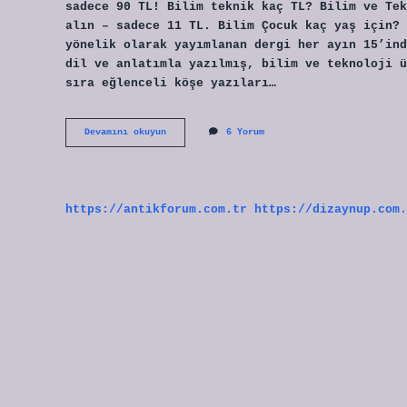
sadece 90 TL! Bilim teknik kaç TL? Bilim ve Tek
alın – sadece 11 TL. Bilim Çocuk kaç yaş için? 
yönelik olarak yayımlanan dergi her ayın 15’ind
dil ve anlatımla yazılmış, bilim ve teknoloji ü
sıra eğlenceli köşe yazıları…
Bilim
Devamını okuyun
6 Yorum
Çocuk
Aylık
Kaç
Tl
https://antikforum.com.tr
https://dizaynup.com.