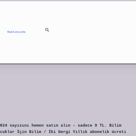
Hakkımızda
024 sayısını hemen satın alın – sadece 9 TL. Bilim
cuklar İçin Bilim / İki Dergi Yıllık abonelik ücreti