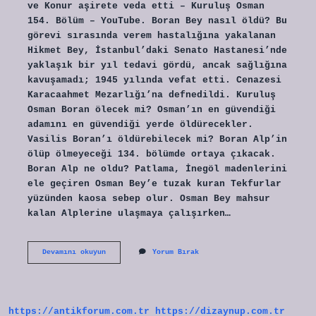
ve Konur aşirete veda etti – Kuruluş Osman
154. Bölüm – YouTube. Boran Bey nasıl öldü? Bu
görevi sırasında verem hastalığına yakalanan
Hikmet Bey, İstanbul’daki Senato Hastanesi’nde
yaklaşık bir yıl tedavi gördü, ancak sağlığına
kavuşamadı; 1945 yılında vefat etti. Cenazesi
Karacaahmet Mezarlığı’na defnedildi. Kuruluş
Osman Boran ölecek mi? Osman’ın en güvendiği
adamını en güvendiği yerde öldürecekler.
Vasilis Boran’ı öldürebilecek mi? Boran Alp’in
ölüp ölmeyeceği 134. bölümde ortaya çıkacak.
Boran Alp ne oldu? Patlama, İnegöl madenlerini
ele geçiren Osman Bey’e tuzak kuran Tekfurlar
yüzünden kaosa sebep olur. Osman Bey mahsur
kalan Alplerine ulaşmaya çalışırken…
Kuruluş
Devamını okuyun
Yorum Bırak
Osman
Boran
Öldü
Mü
https://antikforum.com.tr
https://dizaynup.com.tr