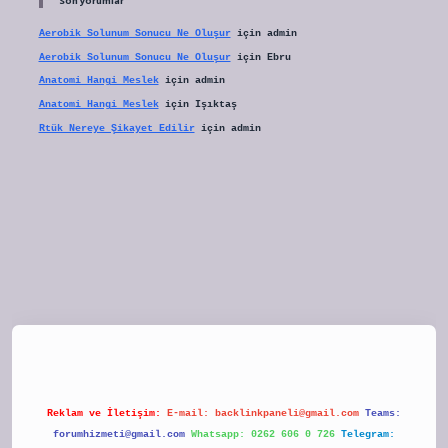
Son yorumlar
Aerobik Solunum Sonucu Ne Oluşur
için
admin
Aerobik Solunum Sonucu Ne Oluşur
için
Ebru
Anatomi Hangi Meslek
için
admin
Anatomi Hangi Meslek
için
Işıktaş
Rtük Nereye Şikayet Edilir
için
admin
tulipbet
Reklam ve İletişim:
E-mail:
backlinkpaneli@gmail.com
Teams:
forumhizmeti@gmail.com
Whatsapp: 0262 606 0 726
Telegram: