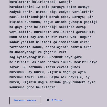
burçlarının belirlenmesi: Güneşin
hareketlerini 12 eşit parçaya bölen şemaya
zodyak denir. Birçok kişi zodyak verilerinin
nasıl belirlendiğini merak eder. Soruya; Bir
kişinin burcunun, doğum anında güneşin geçtiği
bölgeye göre belirlendiği şeklinde cevap
verilebilir. Burçların özellikleri gerçek mi?
Bunu şimdi söylemekte bir zarar yok. Bugüne
kadar yapılan bilimsel çalışmalardan çıkan
tartışmasız sonuç, astrolojinin tahminlerde
bulunamayacağı ve geçerli veri
sağlayamayacağıdır. Burcumuz neye göre
belirlenir? Aslında herkes “Burcu nedir?” diye
sorar. Bu sorunun klasik cevabı güneş
burcudur. Ay burcu, kişinin doğduğu ayın
burcunu temsil eder. Başka bir deyişle, ay
burcu, kişinin doğum anında gökyüzündeki ayın
konumuna göre belirlenir…
Burçların
Devamını okuyun
8 Yorum
Özellikleri
Neye