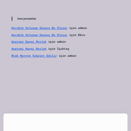
Son yorumlar
Aerobik Solunum Sonucu Ne Oluşur
için
admin
Aerobik Solunum Sonucu Ne Oluşur
için
Ebru
Anatomi Hangi Meslek
için
admin
Anatomi Hangi Meslek
için
Işıktaş
Rtük Nereye Şikayet Edilir
için
admin
tulipbet