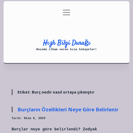
menüyü
Anasayfa
Gizlilik Politikası
aç
Yasal Uyarı
Hakkımızda
Hızlı Bilgi Durağı
Anında ilham veren kısa hikayeler!
Etiket:
Burç nedir nasıl ortaya çıkmıştır
Burçların Özellikleri Neye Göre Belirlenir
Tarih: Ekim 6, 2024
Burçlar neye göre belirlendi? Zodyak