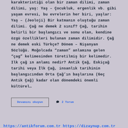
karakteristiği olan bir zaman dilimi, zaman
dilimi, yaş: Yaş – Çocukluk, ergenlik vb. gibi
yaşam evresi, bu evrelerin her biri, yaşlar:
Yaş – (Jeoloji) Bir katmanın oluştuğu zaman
dilimi. Çağ ne demek 2 sınıf? Çağ, tarihin
belirli bir başlangıcı ve sonu olan, kendine
özgü özellikleri bulunan zaman dilimidir. Çağ
ne demek eski Türkçe? Dönem – Nişanyan
Sözlüğü. Moğolcada “zaman” anlamına gelen
“çag” kelimesinden türetilmiş bir kelimedir.
Ilk çağ ın anlamı nedir? Antik Çağ, Eskiçağ
tarihi veya İlk Çağ, insanlık tarihinin
başlangıcından Orta Çağ’ın başlarına (Geç
Antik Çağ) kadar olan dönemdeki önemli
kültürel…
Çağ
Devamını okuyun
2 Yorum
Kelimesinin
Sözlük
Anlamı
Nedir
https://antikforum.com.tr
https://dizaynup.com.tr