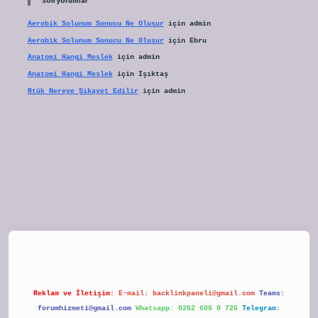
Son yorumlar
Aerobik Solunum Sonucu Ne Oluşur
için
admin
Aerobik Solunum Sonucu Ne Oluşur
için
Ebru
Anatomi Hangi Meslek
için
admin
Anatomi Hangi Meslek
için
Işıktaş
Rtük Nereye Şikayet Edilir
için
admin
tulipbet
Reklam ve İletişim:
E-mail:
backlinkpaneli@gmail.com
Teams:
forumhizmeti@gmail.com
Whatsapp: 0262 606 0 726
Telegram: