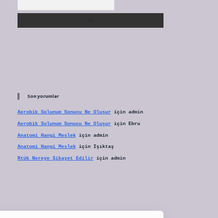
Son yorumlar
Aerobik Solunum Sonucu Ne Oluşur
için
admin
Aerobik Solunum Sonucu Ne Oluşur
için
Ebru
Anatomi Hangi Meslek
için
admin
Anatomi Hangi Meslek
için
Işıktaş
Rtük Nereye Şikayet Edilir
için
admin