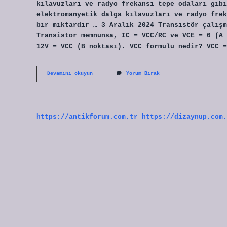
kılavuzları ve radyo frekansı tepe odaları gibi
elektromanyetik dalga kılavuzları ve radyo frek
bir miktardır … 3 Aralık 2024 Transistör çalışm
Transistör memnunsa, IC = VCC/RC ve VCE = 0 (A 
12V = VCC (B noktası). VCC formülü nedir? VCC =
Q
Devamını okuyun
Yorum Bırak
Noktası
Nedir
https://antikforum.com.tr
https://dizaynup.com.