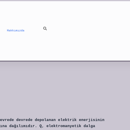
Hakkımızda
evrede devrede depolanan elektrik enerjisinin
ına dağılımıdır. Q, elektromanyetik dalga