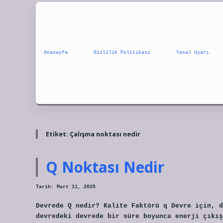
Anasayfa
Gizlilik Politikası
Yasal Uyarı
Etiket:
Çalışma noktası nedir
Q Noktası Nedir
Tarih: Mart 11, 2025
Devrede Q nedir? Kalite Faktörü q Devre için, d
devredeki devrede bir süre boyunca enerji çıkış