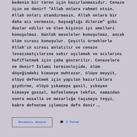
bedenin bir tören için hazırlanmasıdır. Cenaze
için ne denir? “Allah onlara rahmet etsin,
Allah onları utandırmasın, Allah onlara bir
daha acı vermesin, başsağlığı dilerim” gibi
dualar edilir ve ölen kişinin iyi amelleri
konuşulmaz. Günlük meseleler konuşulmaz, ancak
ölüm sırası konuşulur. Çeşitli örneklerle
Allah’ın sırası anlatılır ve cenaze
levazımatçılarına sabır aşılamak ve acılarını
hafifletmek için çaba gösterilir. Cenazelere
ne denir? İslami terminolojide, ölüm
döşeğindeki kimseye muhtazar, ölüye meyyit,
ölüyü defnetmek için yapılan hazırlıklara
giydirme, ölüyü yıkamaya gasil, yıkayan
kimseye gassal, kefenlemeye tekfin, namazdan
sonra musalla ve mezarlığa taşımaya teşyi,
kabre defnetme işlemine defn denir.…
Cenaze
Devamını okuyun
2 Yorum
Ne
Demek
Diyanet