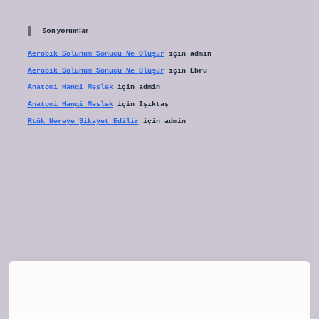
Son yorumlar
Aerobik Solunum Sonucu Ne Oluşur
için
admin
Aerobik Solunum Sonucu Ne Oluşur
için
Ebru
Anatomi Hangi Meslek
için
admin
Anatomi Hangi Meslek
için
Işıktaş
Rtük Nereye Şikayet Edilir
için
admin
tulipbet