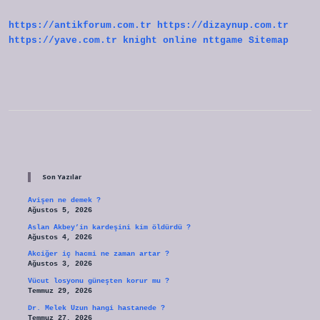
https://antikforum.com.tr
https://dizaynup.com.tr
https://yave.com.tr
knight online
nttgame
Sitemap
Sidebar
Son Yazılar
Avişen ne demek ?
Ağustos 5, 2026
Aslan Akbey’in kardeşini kim öldürdü ?
Ağustos 4, 2026
Akciğer iç hacmi ne zaman artar ?
Ağustos 3, 2026
Vücut losyonu güneşten korur mu ?
Temmuz 29, 2026
Dr. Melek Uzun hangi hastanede ?
Temmuz 27, 2026