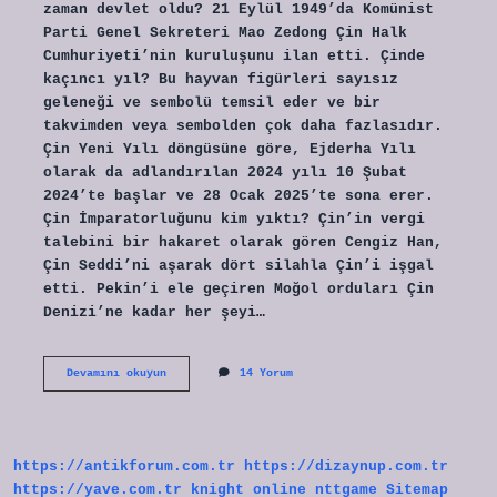
zaman devlet oldu? 21 Eylül 1949’da Komünist
Parti Genel Sekreteri Mao Zedong Çin Halk
Cumhuriyeti’nin kuruluşunu ilan etti. Çinde
kaçıncı yıl? Bu hayvan figürleri sayısız
geleneği ve sembolü temsil eder ve bir
takvimden veya sembolden çok daha fazlasıdır.
Çin Yeni Yılı döngüsüne göre, Ejderha Yılı
olarak da adlandırılan 2024 yılı 10 Şubat
2024’te başlar ve 28 Ocak 2025’te sona erer.
Çin İmparatorluğunu kim yıktı? Çin’in vergi
talebini bir hakaret olarak gören Cengiz Han,
Çin Seddi’ni aşarak dört silahla Çin’i işgal
etti. Pekin’i ele geçiren Moğol orduları Çin
Denizi’ne kadar her şeyi…
Çin
Devamını okuyun
14 Yorum
Kaç
Yıllık
Bir
Devlet
https://antikforum.com.tr
https://dizaynup.com.tr
https://yave.com.tr
knight online
nttgame
Sitemap