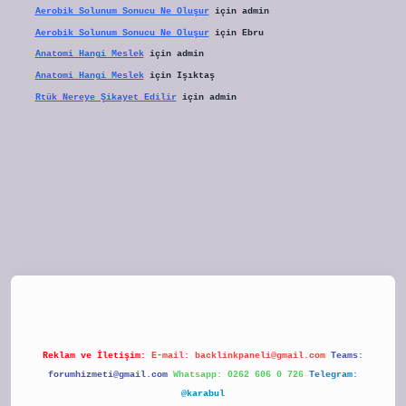
Aerobik Solunum Sonucu Ne Oluşur
için
admin
Aerobik Solunum Sonucu Ne Oluşur
için
Ebru
Anatomi Hangi Meslek
için
admin
Anatomi Hangi Meslek
için
Işıktaş
Rtük Nereye Şikayet Edilir
için
admin
tulipbet
Reklam ve İletişim:
E-mail:
backlinkpaneli@gmail.com
Teams:
forumhizmeti@gmail.com
Whatsapp: 0262 606 0 726
Telegram:
@karabul