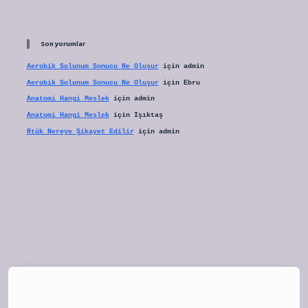
Son yorumlar
Aerobik Solunum Sonucu Ne Oluşur
için
admin
Aerobik Solunum Sonucu Ne Oluşur
için
Ebru
Anatomi Hangi Meslek
için
admin
Anatomi Hangi Meslek
için
Işıktaş
Rtük Nereye Şikayet Edilir
için
admin
tulipbet