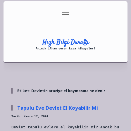
menüyü
Anasayfa
Gizlilik Politikası
aç
Yasal Uyarı
Hakkımızda
Hızlı Bilgi Durağı
Anında ilham veren kısa hikayeler!
Etiket:
Devletin araziye el koymasına ne denir
Tapulu Eve Devlet El Koyabilir Mi
Tarih: Kasım 17, 2024
Devlet tapulu evlere el koyabilir mi? Ancak bu