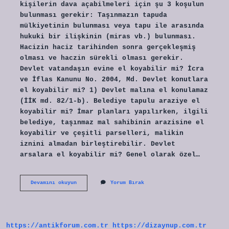
kişilerin dava açabilmeleri için şu 3 koşulun
bulunması gerekir: Taşınmazın tapuda
mülkiyetinin bulunması veya tapu ile arasında
hukuki bir ilişkinin (miras vb.) bulunması.
Hacizin haciz tarihinden sonra gerçekleşmiş
olması ve haczin sürekli olması gerekir.
Devlet vatandaşın evine el koyabilir mi? İcra
ve İflas Kanunu No. 2004, Md. Devlet konutlara
el koyabilir mi? 1) Devlet malına el konulamaz
(İİK md. 82/1-b). Belediye tapulu araziye el
koyabilir mi? İmar planları yapılırken, ilgili
belediye, taşınmaz mal sahibinin arazisine el
koyabilir ve çeşitli parselleri, malikin
iznini almadan birleştirebilir. Devlet
arsalara el koyabilir mi? Genel olarak özel…
Tapulu
Devamını okuyun
Yorum Bırak
Eve
Devlet
El
Koyabilir
Mi
https://antikforum.com.tr
https://dizaynup.com.tr