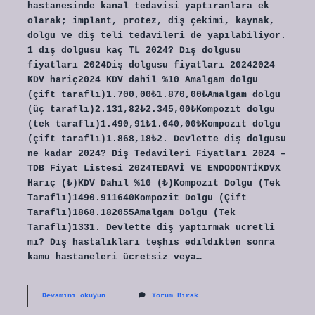
hastanesinde kanal tedavisi yaptıranlara ek
olarak; implant, protez, diş çekimi, kaynak,
dolgu ve diş teli tedavileri de yapılabiliyor.
1 diş dolgusu kaç TL 2024? Diş dolgusu
fiyatları 2024Diş dolgusu fiyatları 20242024
KDV hariç2024 KDV dahil %10 Amalgam dolgu
(çift taraflı)1.700,00₺1.870,00₺Amalgam dolgu
(üç taraflı)2.131,82₺2.345,00₺Kompozit dolgu
(tek taraflı)1.490,91₺1.640,00₺Kompozit dolgu
(çift taraflı)1.868,18₺2. Devlette diş dolgusu
ne kadar 2024? Diş Tedavileri Fiyatları 2024 –
TDB Fiyat Listesi 2024TEDAVİ VE ENDODONTİKDVX
Hariç (₺)KDV Dahil %10 (₺)Kompozit Dolgu (Tek
Taraflı)1490.911640Kompozit Dolgu (Çift
Taraflı)1868.182055Amalgam Dolgu (Tek
Taraflı)1331. Devlette diş yaptırmak ücretli
mi? Diş hastalıkları teşhis edildikten sonra
kamu hastaneleri ücretsiz veya…
Devlette
Devamını okuyun
Yorum Bırak
Dolgu
Yaptırmak