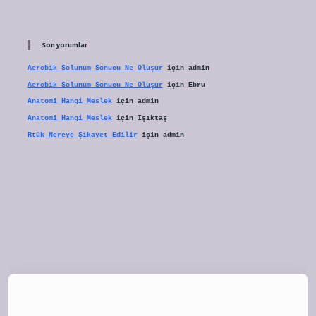
Son yorumlar
Aerobik Solunum Sonucu Ne Oluşur
için
admin
Aerobik Solunum Sonucu Ne Oluşur
için
Ebru
Anatomi Hangi Meslek
için
admin
Anatomi Hangi Meslek
için
Işıktaş
Rtük Nereye Şikayet Edilir
için
admin
bet