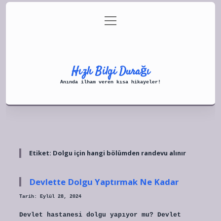
menüyü
Anasayfa
Gizlilik Politikası
aç
Yasal Uyarı
Hakkımızda
Hızlı Bilgi Durağı
Anında ilham veren kısa hikayeler!
Etiket:
Dolgu için hangi bölümden randevu alınır
Devlette Dolgu Yaptırmak Ne Kadar
Tarih: Eylül 28, 2024
Devlet hastanesi dolgu yapıyor mu? Devlet