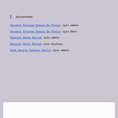
Son yorumlar
Aerobik Solunum Sonucu Ne Oluşur
için
admin
Aerobik Solunum Sonucu Ne Oluşur
için
Ebru
Anatomi Hangi Meslek
için
admin
Anatomi Hangi Meslek
için
Işıktaş
Rtük Nereye Şikayet Edilir
için
admin
tulipbet