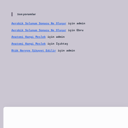
Son yorumlar
Aerobik Solunum Sonucu Ne Oluşur
için
admin
Aerobik Solunum Sonucu Ne Oluşur
için
Ebru
Anatomi Hangi Meslek
için
admin
Anatomi Hangi Meslek
için
Işıktaş
Rtük Nereye Şikayet Edilir
için
admin
tulipbet