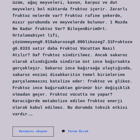
üzüm, ağaç meyveleri, kavun, karpuz ve dut
meyveleri bol miktarda fruktoz içerir. Zararlı
fruktoz nelerde var? Fruktoz rafine şekerde,
mısır şurubunda ve meyvelerde bulunur. 1 Muzda
Ne Kadar fruktoz Var? BileşenBirimOrt.
OrtalamaDiyet lifi,
çözünmeyeng0.91Sakarozeg0.00Glikozeg7.31Fruktoze
g6.8333 satır daha Fruktoz Vücuttan Nasıl
Atılır? Saf fruktoz sindirilmez. Ancak sakaroz
olarak alındığında sindirim üst ince bağırsakta
gerçekleşir. Sakaroz ince bağırsağa ulaştığında,
sakaroz enzimi disakkaritin temel birimlerine
parçalanmasını katalize eder: fruktoz ve glikoz.
Fruktoz ince bağırsaktan görünür bir değişiklik
olmadan geçer. Fruktoz vücutta ne yapar?
Karaciğerde metabolize edilen fruktoz enerji
olarak kabul edilmez. Bu durumda toksik etkisi
vardır.…
Fruktoz
Devamını okuyun
Yorum Bırak
En
Çok