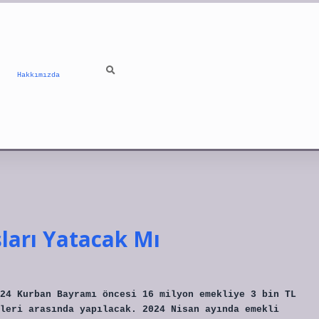
Hakkımızda
ları Yatacak Mı
24 Kurban Bayramı öncesi 16 milyon emekliye 3 bin TL
leri ​​arasında yapılacak. 2024 Nisan ayında emekli