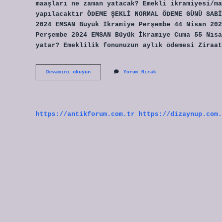
maaşları ne zaman yatacak? Emekli ikramiyesi/ma
yapılacaktır ÖDEME ŞEKLİ NORMAL ÖDEME GÜNÜ SABİ
2024 EMSAN Büyük İkramiye Perşembe 44 Nisan 202
Perşembe 2024 EMSAN Büyük İkramiye Cuma 55 Nisa
yatar? Emeklilik fonunuzun aylık ödemesi Ziraat
23
Devamını okuyun
Yorum Bırak
Nisanda
Emekli
Maaşları
Yatacak
Mı
https://antikforum.com.tr
https://dizaynup.com.