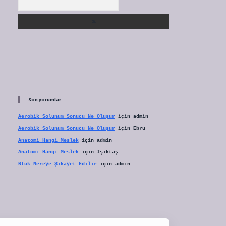
Son yorumlar
Aerobik Solunum Sonucu Ne Oluşur
için
admin
Aerobik Solunum Sonucu Ne Oluşur
için
Ebru
Anatomi Hangi Meslek
için
admin
Anatomi Hangi Meslek
için
Işıktaş
Rtük Nereye Şikayet Edilir
için
admin