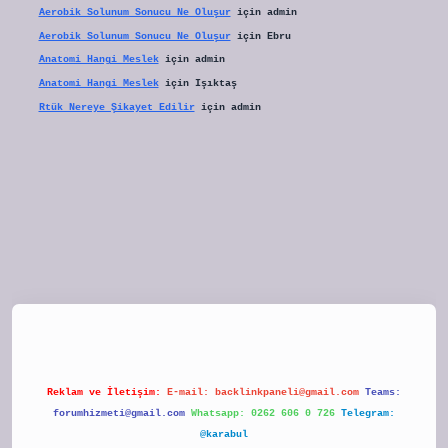
Aerobik Solunum Sonucu Ne Oluşur
için
admin
Aerobik Solunum Sonucu Ne Oluşur
için
Ebru
Anatomi Hangi Meslek
için
admin
Anatomi Hangi Meslek
için
Işıktaş
Rtük Nereye Şikayet Edilir
için
admin
tulipbet
Reklam ve İletişim:
E-mail:
backlinkpaneli@gmail.com
Teams:
forumhizmeti@gmail.com
Whatsapp: 0262 606 0 726
Telegram:
@karabul