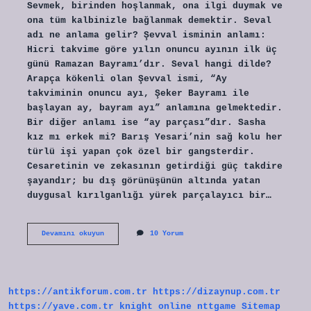
Sevmek, birinden hoşlanmak, ona ilgi duymak ve
ona tüm kalbinizle bağlanmak demektir. Seval
adı ne anlama gelir? Şevval isminin anlamı:
Hicri takvime göre yılın onuncu ayının ilk üç
günü Ramazan Bayramı’dır. Seval hangi dilde?
Arapça kökenli olan Şevval ismi, “Ay
takviminin onuncu ayı, Şeker Bayramı ile
başlayan ay, bayram ayı” anlamına gelmektedir.
Bir diğer anlamı ise “ay parçası”dır. Sasha
kız mı erkek mi? Barış Yesari’nin sağ kolu her
türlü işi yapan çok özel bir gangsterdir.
Cesaretinin ve zekasının getirdiği güç takdire
şayandır; bu dış görünüşünün altında yatan
duygusal kırılganlığı yürek parçalayıcı bir…
Seval
Devamını okuyun
10 Yorum
Kız
Mı
Erkek
Mi
https://antikforum.com.tr
https://dizaynup.com.tr
https://yave.com.tr
knight online
nttgame
Sitemap