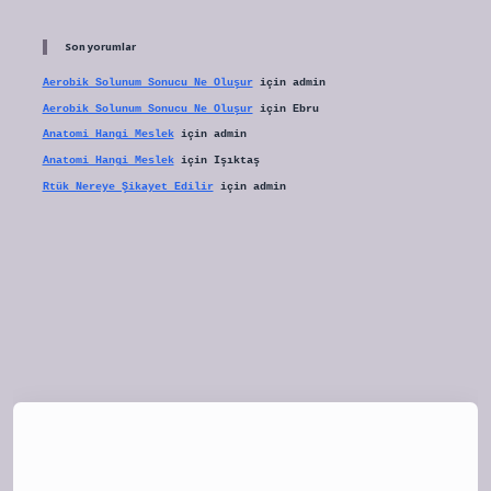
Son yorumlar
Aerobik Solunum Sonucu Ne Oluşur
için
admin
Aerobik Solunum Sonucu Ne Oluşur
için
Ebru
Anatomi Hangi Meslek
için
admin
Anatomi Hangi Meslek
için
Işıktaş
Rtük Nereye Şikayet Edilir
için
admin
tulipbet