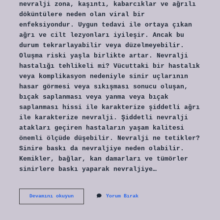
nevralji zona, kaşıntı, kabarcıklar ve ağrılı
döküntülere neden olan viral bir
enfeksiyondur. Uygun tedavi ile ortaya çıkan
ağrı ve cilt lezyonları iyileşir. Ancak bu
durum tekrarlayabilir veya düzelmeyebilir.
Oluşma riski yaşla birlikte artar. Nevralji
hastalığı tehlikeli mi? Vücuttaki bir hastalık
veya komplikasyon nedeniyle sinir uçlarının
hasar görmesi veya sıkışması sonucu oluşan,
bıçak saplanması veya yanma veya bıçak
saplanması hissi ile karakterize şiddetli ağrı
ile karakterize nevralji. Şiddetli nevralji
atakları geçiren hastaların yaşam kalitesi
önemli ölçüde düşebilir. Nevralji ne tetikler?
Sinire baskı da nevraljiye neden olabilir.
Kemikler, bağlar, kan damarları ve tümörler
sinirlere baskı yaparak nevraljiye…
Nevralji
Devamını okuyun
Yorum Bırak
Hastalığının
Tedavisi
Var