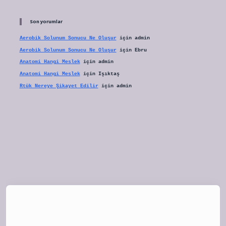
Son yorumlar
Aerobik Solunum Sonucu Ne Oluşur
için
admin
Aerobik Solunum Sonucu Ne Oluşur
için
Ebru
Anatomi Hangi Meslek
için
admin
Anatomi Hangi Meslek
için
Işıktaş
Rtük Nereye Şikayet Edilir
için
admin
tulipbet