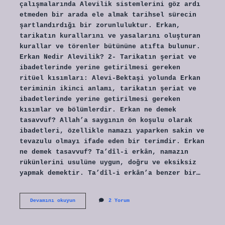
çalışmalarında Alevilik sistemlerini göz ardı
etmeden bir arada ele almak tarihsel sürecin
şartlandırdığı bir zorunluluktur. Erkan,
tarikatın kurallarını ve yasalarını oluşturan
kurallar ve törenler bütününe atıfta bulunur.
Erkan Nedir Alevilik? 2- Tarikatın şeriat ve
ibadetlerinde yerine getirilmesi gereken
ritüel kısımları: Alevi-Bektaşi yolunda Erkan
teriminin ikinci anlamı, tarikatın şeriat ve
ibadetlerinde yerine getirilmesi gereken
kısımlar ve bölümlerdir. Erkan ne demek
tasavvuf? Allah’a saygının ön koşulu olarak
ibadetleri, özellikle namazı yaparken sakin ve
tevazulu olmayı ifade eden bir terimdir. Erkan
ne demek tasavvuf? Ta’dîl-i erkân, namazın
rükünlerini usulüne uygun, doğru ve eksiksiz
yapmak demektir. Ta’dîl-i erkân’a benzer bir…
Erkan
Devamını okuyun
2 Yorum
Olmak
Nedir