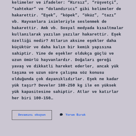
kelimeler ve ifadeler: “Hırsız”, “rüşvetçi”,
“sahtekar” ve “dolandırıcı” gibi kelimeler de
hakarettir. “Eşek”, “köpek”, “öküz”, “tazı”
vb. Hayvanlara isimleriyle seslenmek de
hakarettir. Amk vb. Sosyal medyada kısaltmalar
kullanılarak yazılan yazılar hakarettir. Eşek
özelliği nedir? Atların aksine eşekler daha
küçüktür ve daha kalın bir kemik yapısına
sahiptir. Yine de eşekler oldukça güçlü ve
uzun ömürlü hayvanlardır. Doğaları gereği
yavaş ve dikkatli hareket ederler, ancak yük
taşıma ve uzun süre çalışma söz konusu
olduğunda çok dayanıklıdırlar. Eşek ne kadar
yük taşır? Develer 180-250 kg ile en yüksek
yük kapasitesine sahiptir. Atlar ve katırlar
her biri 100-150…
Eşek
Devamını okuyun
Yorum Bırak
Neden
7
Eğimin
Üstüne
Çıkmaz