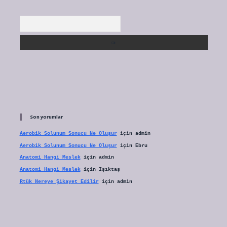
Arama
Son yorumlar
Aerobik Solunum Sonucu Ne Oluşur
için
admin
Aerobik Solunum Sonucu Ne Oluşur
için
Ebru
Anatomi Hangi Meslek
için
admin
Anatomi Hangi Meslek
için
Işıktaş
Rtük Nereye Şikayet Edilir
için
admin