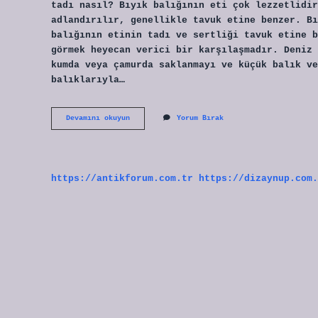
tadı nasıl? Bıyık balığının eti çok lezzetlidir
adlandırılır, genellikle tavuk etine benzer. Bı
balığının etinin tadı ve sertliği tavuk etine b
görmek heyecan verici bir karşılaşmadır. Deniz 
kumda veya çamurda saklanmayı ve küçük balık ve
balıklarıyla…
Mırlan
Devamını okuyun
Yorum Bırak
Hangi
Balık
Türüdür
https://antikforum.com.tr
https://dizaynup.com.