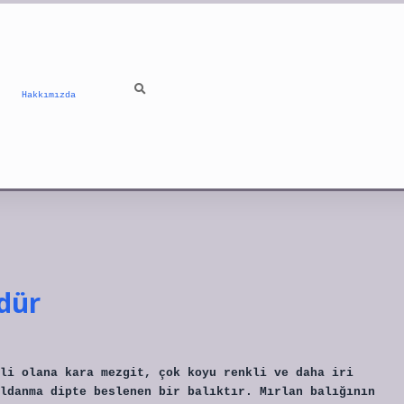
Hakkımızda
dür
li olana kara mezgit, çok koyu renkli ve daha iri
ldanma dipte beslenen bir balıktır. Mırlan balığının