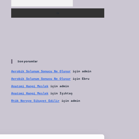
Son yorumlar
Aerobik Solunum Sonucu Ne Oluşur
için
admin
Aerobik Solunum Sonucu Ne Oluşur
için
Ebru
Anatomi Hangi Meslek
için
admin
Anatomi Hangi Meslek
için
Işıktaş
Rtük Nereye Şikayet Edilir
için
admin