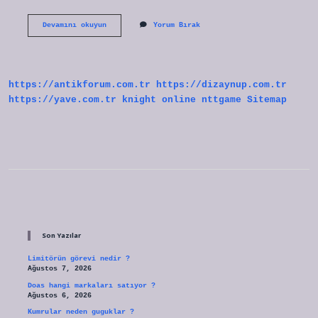
Suçum
Devamını okuyun
Yorum Bırak
Ne
Ingilizcesi
https://antikforum.com.tr
https://dizaynup.com.tr
https://yave.com.tr
knight online
nttgame
Sitemap
Sidebar
Son Yazılar
Limitörün görevi nedir ?
Ağustos 7, 2026
Doas hangi markaları satıyor ?
Ağustos 6, 2026
Kumrular neden guguklar ?