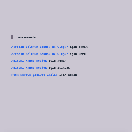
Son yorumlar
Aerobik Solunum Sonucu Ne Oluşur
için
admin
Aerobik Solunum Sonucu Ne Oluşur
için
Ebru
Anatomi Hangi Meslek
için
admin
Anatomi Hangi Meslek
için
Işıktaş
Rtük Nereye Şikayet Edilir
için
admin
tulipbet