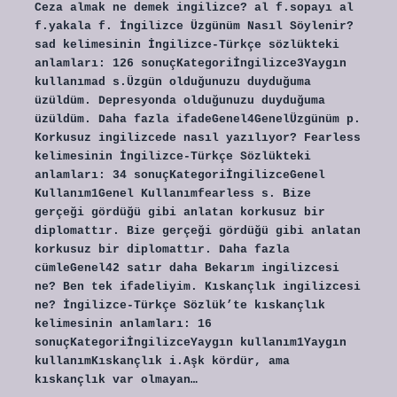
Ceza almak ne demek ingilizce? al f.sopayı al
f.yakala f. İngilizce Üzgünüm Nasıl Söylenir?
sad kelimesinin İngilizce-Türkçe sözlükteki
anlamları: 126 sonuçKategoriİngilizce3Yaygın
kullanımad s.Üzgün ​​olduğunuzu duyduğuma
üzüldüm. Depresyonda olduğunuzu duyduğuma
üzüldüm. Daha fazla ifadeGenel4GenelÜzgünüm p.
Korkusuz ingilizcede nasıl yazılıyor? Fearless
kelimesinin İngilizce-Türkçe Sözlükteki
anlamları: 34 sonuçKategoriİngilizceGenel
Kullanım1Genel Kullanımfearless s. Bize
gerçeği gördüğü gibi anlatan korkusuz bir
diplomattır. Bize gerçeği gördüğü gibi anlatan
korkusuz bir diplomattır. Daha fazla
cümleGenel42 satır daha Bekarım ingilizcesi
ne? Ben tek ifadeliyim. Kıskançlık ingilizcesi
ne? İngilizce-Türkçe Sözlük’te kıskançlık
kelimesinin anlamları: 16
sonuçKategoriİngilizceYaygın kullanım1Yaygın
kullanımKıskançlık i.Aşk kördür, ama
kıskançlık var olmayan…