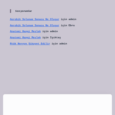
Son yorumlar
Aerobik Solunum Sonucu Ne Oluşur
için
admin
Aerobik Solunum Sonucu Ne Oluşur
için
Ebru
Anatomi Hangi Meslek
için
admin
Anatomi Hangi Meslek
için
Işıktaş
Rtük Nereye Şikayet Edilir
için
admin
tulipbet