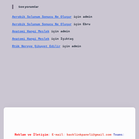
Son yorumlar
Aerobik Solunum Sonucu Ne Oluşur
için
admin
Aerobik Solunum Sonucu Ne Oluşur
için
Ebru
Anatomi Hangi Meslek
için
admin
Anatomi Hangi Meslek
için
Işıktaş
Rtük Nereye Şikayet Edilir
için
admin
tulipbet
Reklam ve İletişim:
E-mail:
backlinkpaneli@gmail.com
Teams: