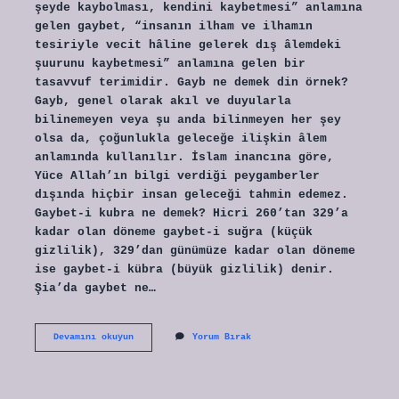
şeyde kaybolması, kendini kaybetmesi” anlamına
gelen gaybet, “insanın ilham ve ilhamın
tesiriyle vecit hâline gelerek dış âlemdeki
şuurunu kaybetmesi” anlamına gelen bir
tasavvuf terimidir. Gayb ne demek din örnek?
Gayb, genel olarak akıl ve duyularla
bilinemeyen veya şu anda bilinmeyen her şey
olsa da, çoğunlukla geleceğe ilişkin âlem
anlamında kullanılır. İslam inancına göre,
Yüce Allah’ın bilgi verdiği peygamberler
dışında hiçbir insan geleceği tahmin edemez.
Gaybet-i kubra ne demek? Hicri 260’tan 329’a
kadar olan döneme gaybet-i suğra (küçük
gizlilik), 329’dan günümüze kadar olan döneme
ise gaybet-i kübra (büyük gizlilik) denir.
Şia’da gaybet ne…
Gaybet
Devamını okuyun
Yorum Bırak
Ne
Demek
Din