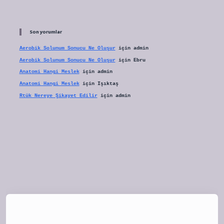
Son yorumlar
Aerobik Solunum Sonucu Ne Oluşur
için
admin
Aerobik Solunum Sonucu Ne Oluşur
için
Ebru
Anatomi Hangi Meslek
için
admin
Anatomi Hangi Meslek
için
Işıktaş
Rtük Nereye Şikayet Edilir
için
admin
tulipbet