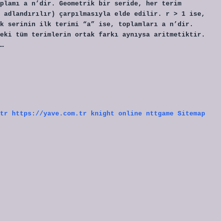
plamı a n’dir. Geometrik bir seride, her terim
 adlandırılır) çarpılmasıyla elde edilir. r > 1 ise,
k serinin ilk terimi “a” ise, toplamları a n’dir.
eki tüm terimlerin ortak farkı aynıysa aritmetiktir.
…
tr
https://yave.com.tr
knight online
nttgame
Sitemap