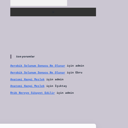
Son yorumlar
Aerobik Solunum Sonucu Ne Oluşur
için
admin
Aerobik Solunum Sonucu Ne Oluşur
için
Ebru
Anatomi Hangi Meslek
için
admin
Anatomi Hangi Meslek
için
Işıktaş
Rtük Nereye Şikayet Edilir
için
admin