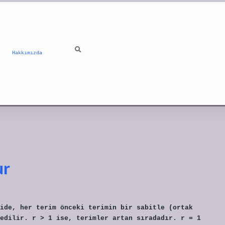
Hakkımızda
ur
ide, her terim önceki terimin bir sabitle (ortak
edilir. r > 1 ise, terimler artan sıradadır. r = 1