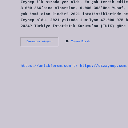
Zeynep ilk sırada yer aldı. En çok tercih edile
8.000 366’sına Alparslan, 6.000 303’üne Yusuf, 
çok ismi olan kimdir? 2021 istatistiklerinde be
Zeynep oldu. 2021 yılında 1 milyon 47.000 975 b
2024? Türkiye İstatistik Kurumu’na (TÜİK) göre 
Türkiyede
Devamını okuyun
Yorum Bırak
En
Çok
Kimin
Ismi
Var
https://antikforum.com.tr
https://dizaynup.com.