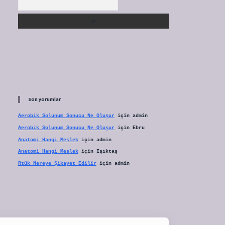
Son yorumlar
Aerobik Solunum Sonucu Ne Oluşur
için
admin
Aerobik Solunum Sonucu Ne Oluşur
için
Ebru
Anatomi Hangi Meslek
için
admin
Anatomi Hangi Meslek
için
Işıktaş
Rtük Nereye Şikayet Edilir
için
admin