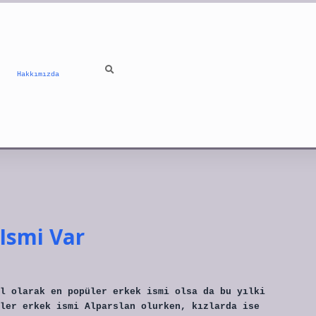
Hakkımızda
Ismi Var
l olarak en popüler erkek ismi olsa da bu yılki
ler erkek ismi Alparslan olurken, kızlarda ise