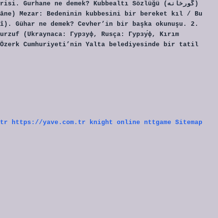
āne) Mezar: Bedeninin kubbesini bir bereket kıl / Bu
î). Gühar ne demek? Cevher’in bir başka okunuşu. 2.
urzuf (Ukraynaca: Гурзуф, Rusça: Гурзу́ф, Kırım
Özerk Cumhuriyeti’nin Yalta belediyesinde bir tatil
tr
https://yave.com.tr
knight online
nttgame
Sitemap