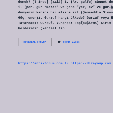
demek? [l ince] (ﻏﻠﻔﻪ) i. (Ar. şulfe) sünnet derisi. Gurhane ne demek? Kubbealtı Sözlüğü (ﮔﻮﺭﺧﺎﻧﻪ)
i. (per. gūr “mezar” ve ḫāne “yer, ev” ve gūr-ḫ
dünyanın kanını bir efsane kıl (Şemseddin Sivâs
Güç, enerji. Gurzuf hangi ülkede? Gurzuf veya H
Tatarcası: Gursuf, Yunanca: Γορζουβίται) Kırım 
beldesidir (kentsel tip…
Gurfe
Devamını okuyun
Yorum Bırak
Ne
Demek
https://antikforum.com.tr
https://dizaynup.com.