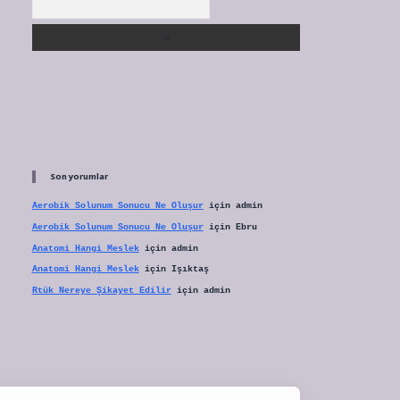
Son yorumlar
Aerobik Solunum Sonucu Ne Oluşur
için
admin
Aerobik Solunum Sonucu Ne Oluşur
için
Ebru
Anatomi Hangi Meslek
için
admin
Anatomi Hangi Meslek
için
Işıktaş
Rtük Nereye Şikayet Edilir
için
admin