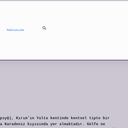
Hakkımızda
рзуф), Kırım’ın Yalta kentinde kentsel tipte bir
a Karadeniz kıyısında yer almaktadır. Gülfe ne