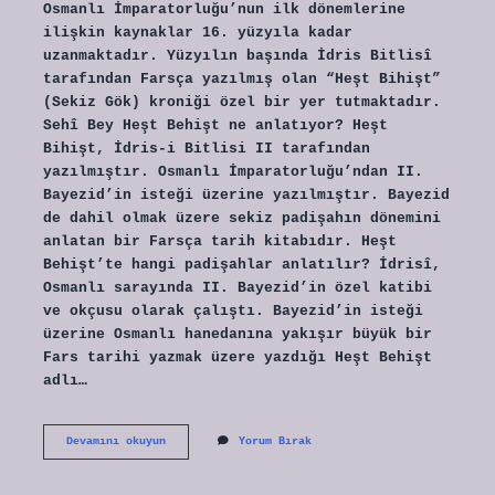
Osmanlı İmparatorluğu’nun ilk dönemlerine
ilişkin kaynaklar 16. yüzyıla kadar
uzanmaktadır. Yüzyılın başında İdris Bitlisî
tarafından Farsça yazılmış olan “Heşt Bihişt”
(Sekiz Gök) kroniği özel bir yer tutmaktadır.
Sehî Bey Heşt Behişt ne anlatıyor? Heşt
Bihişt, İdris-i Bitlisi II tarafından
yazılmıştır. Osmanlı İmparatorluğu’ndan II.
Bayezid’in isteği üzerine yazılmıştır. Bayezid
de dahil olmak üzere sekiz padişahın dönemini
anlatan bir Farsça tarih kitabıdır. Heşt
Behişt’te hangi padişahlar anlatılır? İdrisî,
Osmanlı sarayında II. Bayezid’in özel katibi
ve okçusu olarak çalıştı. Bayezid’in isteği
üzerine Osmanlı hanedanına yakışır büyük bir
Fars tarihi yazmak üzere yazdığı Heşt Behişt
adlı…
Sehî
Devamını okuyun
Yorum Bırak
Bey
Heşt
Behişt