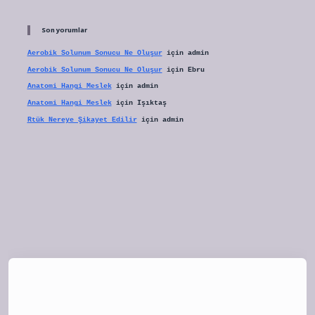
Son yorumlar
Aerobik Solunum Sonucu Ne Oluşur
için
admin
Aerobik Solunum Sonucu Ne Oluşur
için
Ebru
Anatomi Hangi Meslek
için
admin
Anatomi Hangi Meslek
için
Işıktaş
Rtük Nereye Şikayet Edilir
için
admin
tulipbet