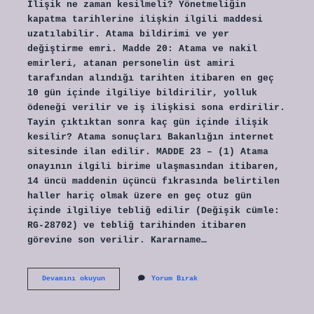
İlişik ne zaman kesilmeli? Yönetmeliğin
kapatma tarihlerine ilişkin ilgili maddesi
uzatılabilir. Atama bildirimi ve yer
değiştirme emri. Madde 20: Atama ve nakil
emirleri, atanan personelin üst amiri
tarafından alındığı tarihten itibaren en geç
10 gün içinde ilgiliye bildirilir, yolluk
ödeneği verilir ve iş ilişkisi sona erdirilir.
Tayin çıktıktan sonra kaç gün içinde ilişik
kesilir? Atama sonuçları Bakanlığın internet
sitesinde ilan edilir. MADDE 23 – (1) Atama
onayının ilgili birime ulaşmasından itibaren,
14 üncü maddenin üçüncü fıkrasında belirtilen
haller hariç olmak üzere en geç otuz gün
içinde ilgiliye tebliğ edilir (Değişik cümle:
RG-28702) ve tebliğ tarihinden itibaren
görevine son verilir. Kararname…
Kararname
Devamını okuyun
Yorum Bırak
Geldikten
Sonra
Kaç