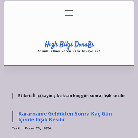
menüyü
Anasayfa
Gizlilik Politikası
aç
Yasal Uyarı
Hakkımızda
Hızlı Bilgi Durağı
Anında ilham veren kısa hikayeler!
Etiket:
İl içi tayin çıktıktan kaç gün sonra ilişik kesilir
Kararname Geldikten Sonra Kaç Gün
Içinde Ilişik Kesilir
Tarih: Kasım 29, 2024