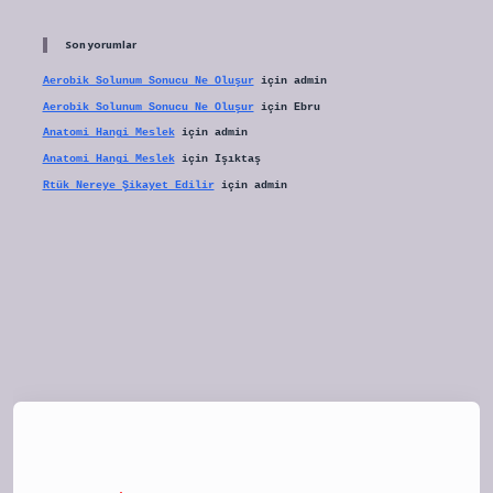
Son yorumlar
Aerobik Solunum Sonucu Ne Oluşur
için
admin
Aerobik Solunum Sonucu Ne Oluşur
için
Ebru
Anatomi Hangi Meslek
için
admin
Anatomi Hangi Meslek
için
Işıktaş
Rtük Nereye Şikayet Edilir
için
admin
tulipbet