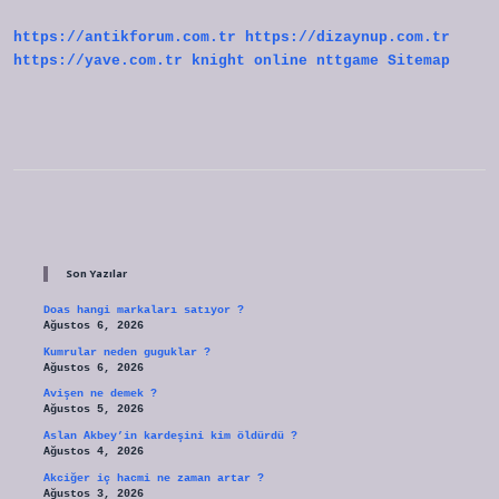
Gün
Içinde
https://antikforum.com.tr
https://dizaynup.com.tr
Ilişik
Kesilir
https://yave.com.tr
knight online
nttgame
Sitemap
Sidebar
Son Yazılar
Doas hangi markaları satıyor ?
Ağustos 6, 2026
Kumrular neden guguklar ?
Ağustos 6, 2026
Avişen ne demek ?
Ağustos 5, 2026
Aslan Akbey’in kardeşini kim öldürdü ?
Ağustos 4, 2026
Akciğer iç hacmi ne zaman artar ?
Ağustos 3, 2026