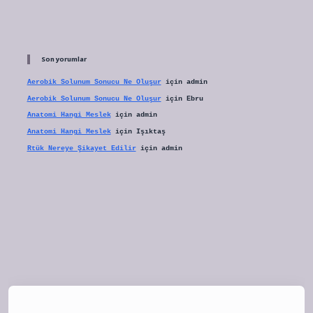
Son yorumlar
Aerobik Solunum Sonucu Ne Oluşur
için
admin
Aerobik Solunum Sonucu Ne Oluşur
için
Ebru
Anatomi Hangi Meslek
için
admin
Anatomi Hangi Meslek
için
Işıktaş
Rtük Nereye Şikayet Edilir
için
admin
et