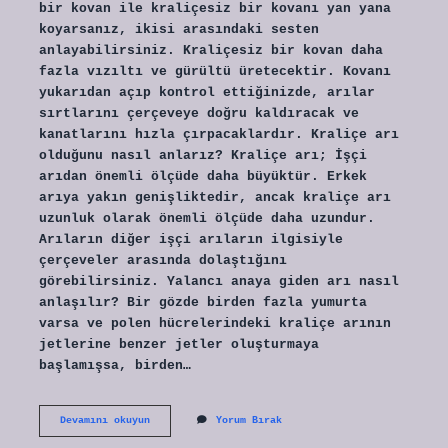
bir kovan ile kraliçesiz bir kovanı yan yana
koyarsanız, ikisi arasındaki sesten
anlayabilirsiniz. Kraliçesiz bir kovan daha
fazla vızıltı ve gürültü üretecektir. Kovanı
yukarıdan açıp kontrol ettiğinizde, arılar
sırtlarını çerçeveye doğru kaldıracak ve
kanatlarını hızla çırpacaklardır. Kraliçe arı
olduğunu nasıl anlarız? Kraliçe arı; İşçi
arıdan önemli ölçüde daha büyüktür. Erkek
arıya yakın genişliktedir, ancak kraliçe arı
uzunluk olarak önemli ölçüde daha uzundur.
Arıların diğer işçi arıların ilgisiyle
çerçeveler arasında dolaştığını
görebilirsiniz. Yalancı anaya giden arı nasıl
anlaşılır? Bir gözde birden fazla yumurta
varsa ve polen hücrelerindeki kraliçe arının
jetlerine benzer jetler oluşturmaya
başlamışsa, birden…
Karniyol
Devamını okuyun
Yorum Bırak
Ana
Arı