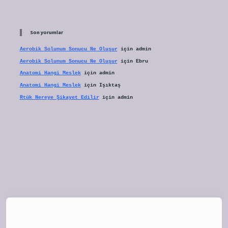
Son yorumlar
Aerobik Solunum Sonucu Ne Oluşur
için
admin
Aerobik Solunum Sonucu Ne Oluşur
için
Ebru
Anatomi Hangi Meslek
için
admin
Anatomi Hangi Meslek
için
Işıktaş
Rtük Nereye Şikayet Edilir
için
admin
tulipbet