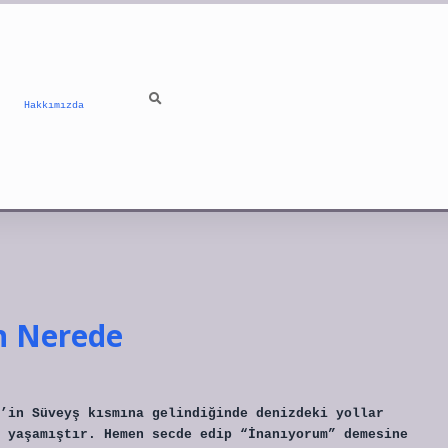
Hakkımızda
n Nerede
’in Süveyş kısmına gelindiğinde denizdeki yollar
 yaşamıştır. Hemen secde edip “İnanıyorum” demesine