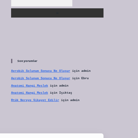
Son yorumlar
Aerobik Solunum Sonucu Ne Oluşur
için
admin
Aerobik Solunum Sonucu Ne Oluşur
için
Ebru
Anatomi Hangi Meslek
için
admin
Anatomi Hangi Meslek
için
Işıktaş
Rtük Nereye Şikayet Edilir
için
admin