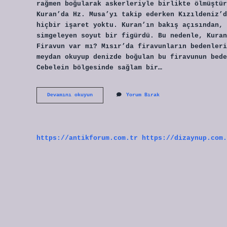
rağmen boğularak askerleriyle birlikte ölmüştür
Kuran’da Hz. Musa’yı takip ederken Kızıldeniz’d
hiçbir işaret yoktu. Kuran’ın bakış açısından, 
simgeleyen soyut bir figürdü. Bu nedenle, Kuran
Firavun var mı? Mısır’da firavunların bedenleri
meydan okuyup denizde boğulan bu firavunun bede
Cebelein bölgesinde sağlam bir…
Denizde
Devamını okuyun
Yorum Bırak
Boğulan
Firavun
Nerede
https://antikforum.com.tr
https://dizaynup.com.