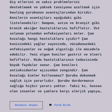
Diş etlerini ve sakız problemlerini
desteklemek ve yüksek tansiyonu azaltmak için
bowling şurubunun avantajlarından biridir.
Konilerin avantajları aşağıdaki gibi
listelenebilir: Sempom, astım ve bronşit gibi
kronik akciğer hastalıklarını hafifletir. Üst
solunum yolundan enfeksiyonları önler. Çam
kozalağı hangi hastalıklara iyidir? Çam
konisindeki yağlar sayesinde, vücudunuzdaki
enfeksiyonlar ve soğuk algınlığı ile mücadele
edebilir. Yeni olgun koniler gastrit ve ülseri
hafifletir. Mide hastalıklarının tedavisinde
büyük faydalar sunar. Çam konileri
antioksidanlar açısından zengindir. Çam
kozalağı kimler kullanamaz? Şuruba dokunmak
sağlık için yararlıdır. Şurubu durdurmanın
sağlığa hiçbir yararı yoktur. Tabii ki, hassas
olan insanlar ve çamlara karşı alerjik yapıya…
Kozalak
Devamını okuyun
Yorum Bırak
Ne
Işe