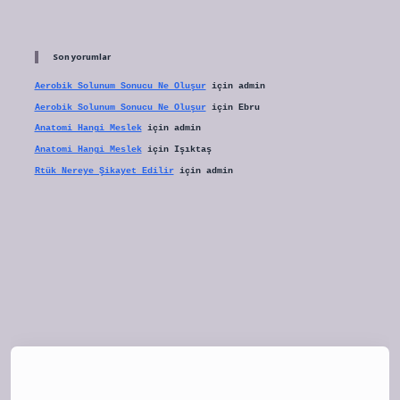
Son yorumlar
Aerobik Solunum Sonucu Ne Oluşur
için
admin
Aerobik Solunum Sonucu Ne Oluşur
için
Ebru
Anatomi Hangi Meslek
için
admin
Anatomi Hangi Meslek
için
Işıktaş
Rtük Nereye Şikayet Edilir
için
admin
tulipbet