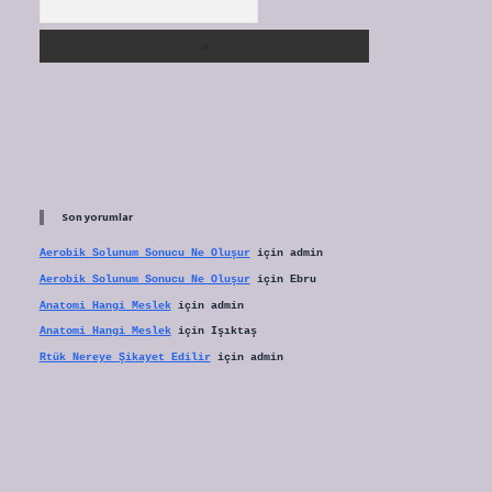
Son yorumlar
Aerobik Solunum Sonucu Ne Oluşur
için
admin
Aerobik Solunum Sonucu Ne Oluşur
için
Ebru
Anatomi Hangi Meslek
için
admin
Anatomi Hangi Meslek
için
Işıktaş
Rtük Nereye Şikayet Edilir
için
admin