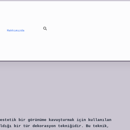
Hakkımızda
estetik bir görünüme kavuşturmak için kullanılan
ldığı bir tür dekorasyon tekniğidir. Bu teknik,