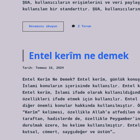
ȘUA, kullanıcıların erişimlerini ve veri paylaş
kullanılan bir standarttır. ȘUA, kullanıcıların
ȘUA
Devamını okuyun
2 Yorum
ne
demek
Entel kerîm ne demek
Tarih: Temmuz 16, 2024
Entel Kerîm Ne Demek? Entel kerîm, günlük konuş
İslami konuların içerisinde kullanılır. Entel k
Entel kerîm, İslami ifade olarak kullanıldığınd
özellikleri ifade etmek için kullanılır. Entel 
diğer önemli konular hakkında kullanılmıştır. Ö
“Kerîm” kelimesi, özellikle Allah’a atfedilen ö
taraftan, hadislerde de, özellikle Peygamber’in
durulmak üzere, bu kelime kullanılmıştır. Entel
kutsal, cömert, saygıdeğer ve üstün”…