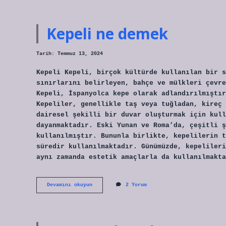
anlamı
ne
demek
Kepeli ne demek
Tarih: Temmuz 13, 2024
Kepeli Kepeli, birçok kültürde kullanılan bir s
sınırlarını belirleyen, bahçe ve mülkleri çevre
Kepeli, İspanyolca kepe olarak adlandırılmıştır
Kepeliler, genellikle taş veya tuğladan, kireç 
dairesel şekilli bir duvar oluşturmak için kull
dayanmaktadır. Eski Yunan ve Roma’da, çeşitli ş
kullanılmıştır. Bununla birlikte, kepelilerin t
süredir kullanılmaktadır. Günümüzde, kepelileri
aynı zamanda estetik amaçlarla da kullanılmakta
Kepeli
Devamını okuyun
2 Yorum
ne
demek