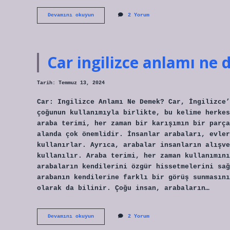
Entel
Devamını okuyun
2 Yorum
kerîm
ne
demek
Car ingilizce anlamı ne
Tarih: Temmuz 13, 2024
Car: Ingilizce Anlamı Ne Demek? Car, İngilizce’
çoğunun kullanımıyla birlikte, bu kelime herkes
araba terimi, her zaman bir karışımın bir parça
alanda çok önemlidir. İnsanlar arabaları, evler
kullanırlar. Ayrıca, arabalar insanların alışve
kullanılır. Araba terimi, her zaman kullanımını
arabaların kendilerini özgür hissetmelerini sağ
arabanın kendilerine farklı bir görüş sunmasını
olarak da bilinir. Çoğu insan, arabaların…
Car
Devamını okuyun
2 Yorum
ingilizce