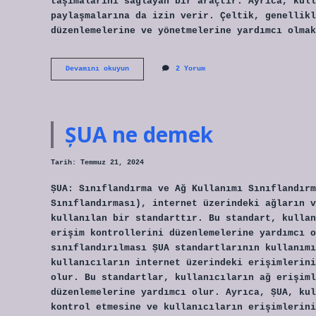
taşımalarını sağlayan bir araçtır. Ayrıca, kull
paylaşmalarına da izin verir. Çeltik, genellikl
düzenlemelerine ve yönetmelerine yardımcı olmak
Çeltik
Devamını okuyun
2 Yorum
nedir
nerede
kullanılır
ȘUA ne demek
Tarih: Temmuz 21, 2024
ȘUA: Sınıflandırma ve Ağ Kullanımı Sınıflandırm
Sınıflandırması), internet üzerindeki ağların v
kullanılan bir standarttır. Bu standart, kullan
erişim kontrollerini düzenlemelerine yardımcı o
sınıflandırılması ȘUA standartlarının kullanımı
kullanıcıların internet üzerindeki erişimlerini
olur. Bu standartlar, kullanıcıların ağ erişiml
düzenlemelerine yardımcı olur. Ayrıca, ȘUA, kul
kontrol etmesine ve kullanıcıların erişimlerini