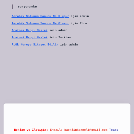
Son yorumlar
Aerobik Solunum Sonucu Ne Oluşur
için
admin
Aerobik Solunum Sonucu Ne Oluşur
için
Ebru
Anatomi Hangi Meslek
için
admin
Anatomi Hangi Meslek
için
Işıktaş
Rtük Nereye Şikayet Edilir
için
admin
tulipbet
Reklam ve İletişim:
E-mail:
backlinkpaneli@gmail.com
Teams: