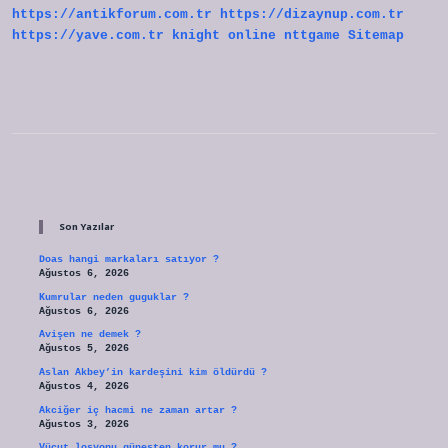
https://antikforum.com.tr
https://dizaynup.com.tr
https://yave.com.tr
knight online
nttgame
Sitemap
Sidebar
Son Yazılar
Doas hangi markaları satıyor ?
Ağustos 6, 2026
Kumrular neden guguklar ?
Ağustos 6, 2026
Avişen ne demek ?
Ağustos 5, 2026
Aslan Akbey’in kardeşini kim öldürdü ?
Ağustos 4, 2026
Akciğer iç hacmi ne zaman artar ?
Ağustos 3, 2026
Vücut losyonu güneşten korur mu ?