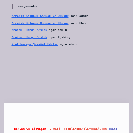
Son yorumlar
Aerobik Solunum Sonucu Ne Oluşur
için
admin
Aerobik Solunum Sonucu Ne Oluşur
için
Ebru
Anatomi Hangi Meslek
için
admin
Anatomi Hangi Meslek
için
Işıktaş
Rtük Nereye Şikayet Edilir
için
admin
tulipbet
Reklam ve İletişim:
E-mail:
backlinkpaneli@gmail.com
Teams: