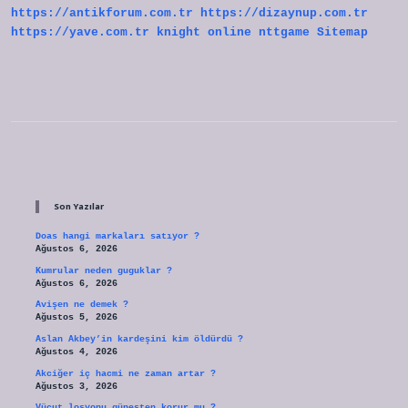
https://antikforum.com.tr
https://dizaynup.com.tr
https://yave.com.tr
knight online
nttgame
Sitemap
Sidebar
Son Yazılar
Doas hangi markaları satıyor ?
Ağustos 6, 2026
Kumrular neden guguklar ?
Ağustos 6, 2026
Avişen ne demek ?
Ağustos 5, 2026
Aslan Akbey’in kardeşini kim öldürdü ?
Ağustos 4, 2026
Akciğer iç hacmi ne zaman artar ?
Ağustos 3, 2026
Vücut losyonu güneşten korur mu ?