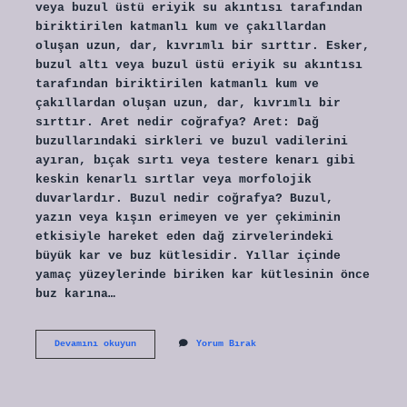
veya buzul üstü eriyik su akıntısı tarafından
biriktirilen katmanlı kum ve çakıllardan
oluşan uzun, dar, kıvrımlı bir sırttır. Esker,
buzul altı veya buzul üstü eriyik su akıntısı
tarafından biriktirilen katmanlı kum ve
çakıllardan oluşan uzun, dar, kıvrımlı bir
sırttır. Aret nedir coğrafya? Aret: Dağ
buzullarındaki sirkleri ve buzul vadilerini
ayıran, bıçak sırtı veya testere kenarı gibi
keskin kenarlı sırtlar veya morfolojik
duvarlardır. Buzul nedir coğrafya? Buzul,
yazın veya kışın erimeyen ve yer çekiminin
etkisiyle hareket eden dağ zirvelerindeki
büyük kar ve buz kütlesidir. Yıllar içinde
yamaç yüzeylerinde biriken kar kütlesinin önce
buz karına…
Esker
Devamını okuyun
Yorum Bırak
Nedir
Coğrafya