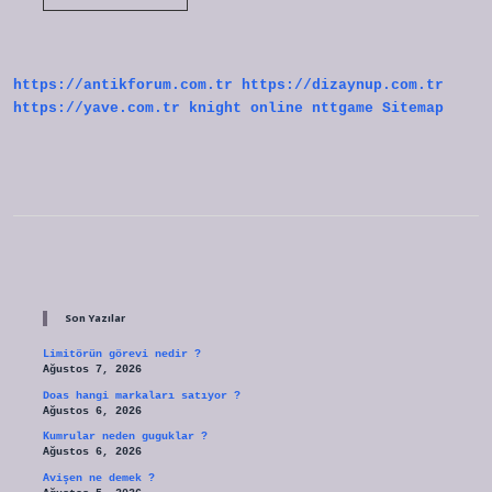
Lehim
Ile
Yapılır
Mı
https://antikforum.com.tr
https://dizaynup.com.tr
https://yave.com.tr
knight online
nttgame
Sitemap
Sidebar
Son Yazılar
Limitörün görevi nedir ?
Ağustos 7, 2026
Doas hangi markaları satıyor ?
Ağustos 6, 2026
Kumrular neden guguklar ?
Ağustos 6, 2026
Avişen ne demek ?