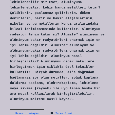
lehimlenebilir mi? Evet, alüminyuma
lehimlenebilir. Lehim hangi metalleri tutar?
Çeliklerin, paslanmaz çeliklerin, dökme
demirlerin, bakır ve bakır alaşımlarının,
nikelin ve bu metallerin kendi aralarındaki
kılcal lehimlenmesinde kullanılır. Alüminyum
radyatör lehim tutar mı? Alumite™ alüminyum ve
alüminyum-bakır radyatörleri onarmak için en
iyi lehim değildir. Alumite™ alüminyum ve
alüminyum-bakır radyatörleri onarmak için en
iyi lehim değildir. Alüminyum nasıl
birleştirilir? Alüminyumu diğer metallere
birleştirmek için sıklıkla özel teknikler
kullanılır. Birçok durumda, Al’e doğrudan
bağlanması zor olan metaller, soğuk kaplama,
daldırma kaplama, elektrokaplama, lehimleme
veya sıvama (kaynak) ile uygulanan başka bir
ara metal kullanılarak birleştirilebilir.
Alüminyum malzeme nasıl kaynak…
Alüminyum
Devamını okuyun
Yorum Bırak