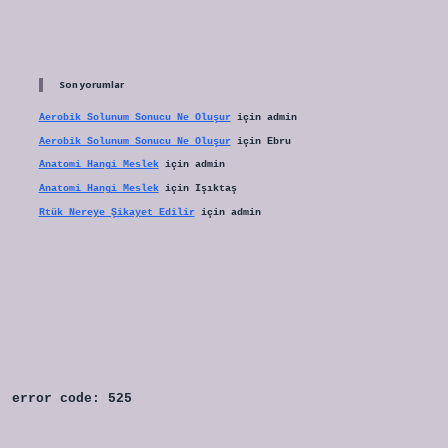
Son yorumlar
Aerobik Solunum Sonucu Ne Oluşur
için
admin
Aerobik Solunum Sonucu Ne Oluşur
için
Ebru
Anatomi Hangi Meslek
için
admin
Anatomi Hangi Meslek
için
Işıktaş
Rtük Nereye Şikayet Edilir
için
admin
error code: 525