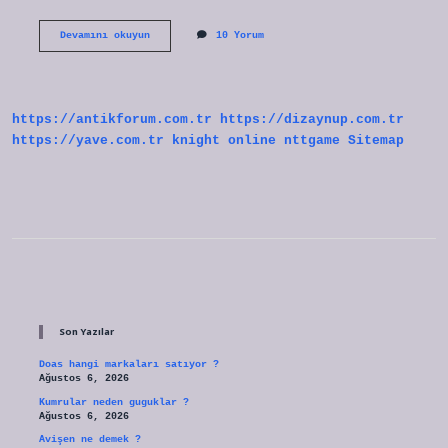
Merhametli
Devamını okuyun
10 Yorum
Insanların
Özellikleri
Nelerdir
https://antikforum.com.tr
https://dizaynup.com.tr
https://yave.com.tr
knight online
nttgame
Sitemap
Sidebar
Son Yazılar
Doas hangi markaları satıyor ?
Ağustos 6, 2026
Kumrular neden guguklar ?
Ağustos 6, 2026
Avişen ne demek ?