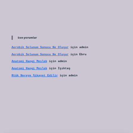
Son yorumlar
Aerobik Solunum Sonucu Ne Oluşur
için
admin
Aerobik Solunum Sonucu Ne Oluşur
için
Ebru
Anatomi Hangi Meslek
için
admin
Anatomi Hangi Meslek
için
Işıktaş
Rtük Nereye Şikayet Edilir
için
admin
et